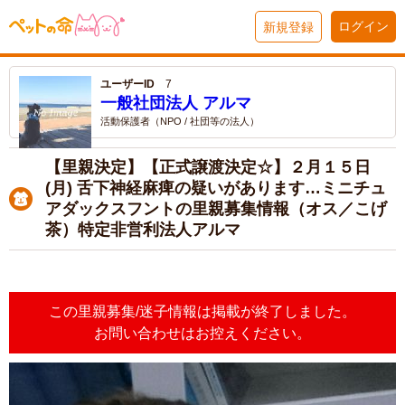
ログイン
新規登録
ユーザーID
7
一般社団法人 アルマ
活動保護者（NPO / 社団等の法人）
【里親決定】【正式譲渡決定☆】２月１５日
(月) 舌下神経麻痺の疑いがあります…ミニチュ
アダックスフントの里親募集情報（オス／こげ
茶）特定非営利法人アルマ
この里親募集/迷子情報は掲載が終了しました。
お問い合わせはお控えください。