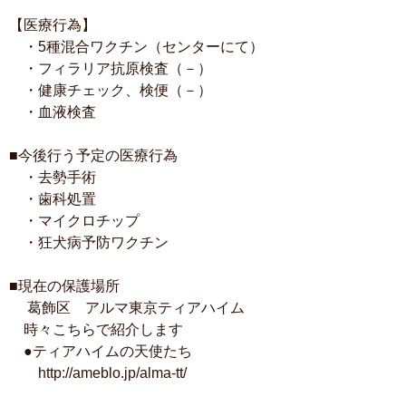
【医療行為】
・5種混合ワクチン（センターにて）
・フィラリア抗原検査（－）
・健康チェック、検便（－）
・血液検査
■今後行う予定の医療行為
・去勢手術
・歯科処置
・マイクロチップ
・狂犬病予防ワクチン
■現在の保護場所
葛飾区 アルマ東京ティアハイム
時々こちらで紹介します
●ティアハイムの天使たち
http://ameblo.jp/alma-tt/