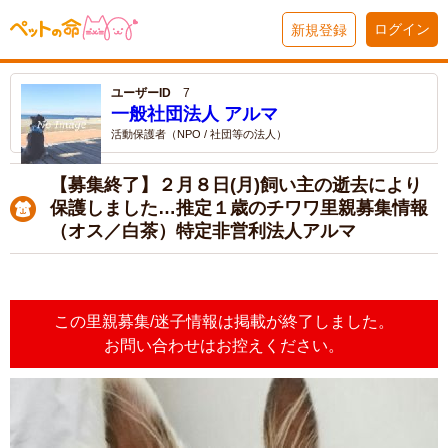
ログイン
新規登録
ユーザーID
7
一般社団法人 アルマ
活動保護者（NPO / 社団等の法人）
【募集終了】２月８日(月)飼い主の逝去により
保護しました…推定１歳のチワワ里親募集情報
（オス／白茶）特定非営利法人アルマ
この里親募集/迷子情報は掲載が終了しました。
お問い合わせはお控えください。