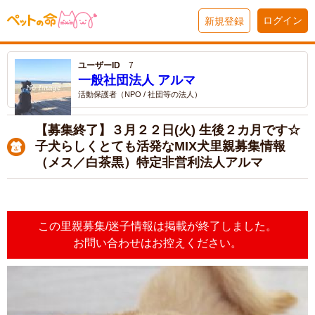
ログイン
新規登録
ユーザーID
7
一般社団法人 アルマ
活動保護者（NPO / 社団等の法人）
【募集終了】３月２２日(火) 生後２カ月です☆
子犬らしくとても活発なMIX犬里親募集情報
（メス／白茶黒）特定非営利法人アルマ
この里親募集/迷子情報は掲載が終了しました。
お問い合わせはお控えください。