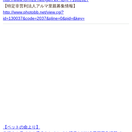
【特定非営利法人アルマ里親募集情報】
http://www.photobb.net/view.cgi?
id=130037&code=2037&pline=0&pid=&key=
【ペットの命より】