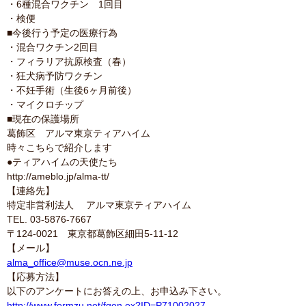
・6種混合ワクチン 1回目
・検便
■今後行う予定の医療行為
・混合ワクチン2回目
・フィラリア抗原検査（春）
・狂犬病予防ワクチン
・不妊手術（生後6ヶ月前後）
・マイクロチップ
■現在の保護場所
葛飾区 アルマ東京ティアハイム
時々こちらで紹介します
●ティアハイムの天使たち
http://ameblo.jp/alma-tt/
【連絡先】
特定非営利法人 アルマ東京ティアハイム
TEL. 03-5876-7667
〒124-0021 東京都葛飾区細田5-11-12
【メール】
alma_office@muse.ocn.ne.jp
【応募方法】
以下のアンケートにお答えの上、お申込み下さい。
http://www.formzu.net/fgen.ex?ID=P71002027