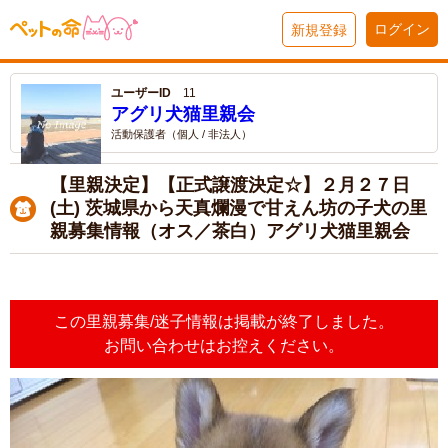
ログイン
新規登録
ユーザーID
11
アグリ犬猫里親会
活動保護者（個人 / 非法人）
【里親決定】【正式譲渡決定☆】２月２７日
(土) 茨城県から天真爛漫で甘えん坊の子犬の里
親募集情報（オス／茶白）アグリ犬猫里親会
この里親募集/迷子情報は掲載が終了しました。
お問い合わせはお控えください。