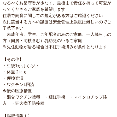
なるべくお留守番が少なく、最後まで責任を持って可愛が
ってくださるご家庭を希望します
住居で飼育に関しての規定がある方はご確認ください
次に該当する方への譲渡は安全管理上譲渡は難しいのでご
了承下さい
未成年者、学生、ご年配者のみのご家庭、一人暮らしの
方（同居・同棲含む）乳幼児のいるご家庭
※先住動物が居る場合は不妊手術済みが条件となります
【その他】
・生後1か月くらい
・体重 2ｋｇ
・便検査済
・ワクチン1回済
今後の医療措置
・混合ワクチン接種 ・避妊手術 ・マイクロチップ挿
入 ・狂犬病予防接種
【掲載情報主】