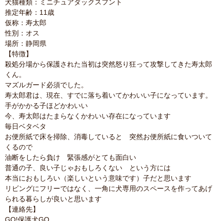
犬猫種類：ミニチュアダックスフント
推定年齢：11歳
仮称：寿太郎
性別：オス
場所：静岡県
【特徴】
殺処分場から保護された当初は突然怒り狂って攻撃してきた寿太郎
くん。
マズルガード必須でした。
寿太郎君は、現在、すでに落ち着いてかわいい子になっています。
手がかかる子ほどかわいい
今、寿太郎はたまらなくかわいい存在になっています
毎日ベタベタ
お便所紙で床を掃除、消毒していると 突然お便所紙に食いついて
くるので
油断をしたら負け 緊張感がとても面白い
普通の子、良い子じゃおもしろくない という方には
本当におもしろい（楽しいという意味です）子だと思います
リビングにフリーではなく、一角に犬専用のスペースを作ってあげ
られる暮らしが良いと思います
【連絡先】
GO!保護犬GO