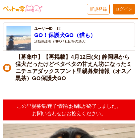
ログイン
新規登録
ユーザーID
12
GO！保護犬GO（猫も）
活動保護者（NPO / 社団等の法人）
【募集中】【再掲載】4月12日(火) 静岡県から
猛犬だったけどベタベタの甘えん坊になったミ
ニチュアダックスフント里親募集情報（オス／
黒茶）GO保護犬GO
この里親募集/迷子情報は掲載が終了しました。
お問い合わせはお控えください。