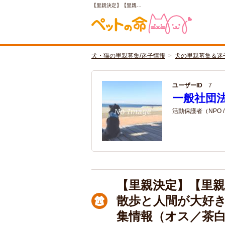
【里親決定】【里親…
犬・猫の里親募集/迷子情報
犬の里親募集＆迷
ユーザーID
7
一般社団法
活動保護者（NPO 
【里親決定】【里親決
散歩と人間が大好き
集情報（オス／茶