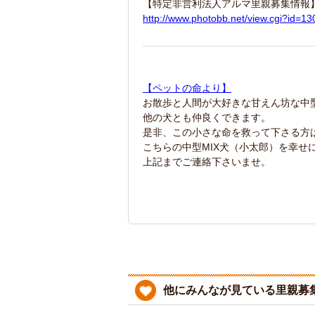
【特定非営利法人アルマ里親募集情報
http://www.photobb.net/view.cgi?id
【ペットの命より】
お散歩と人間が大好きな甘えん坊な中型
他の犬とも仲良くできます。
是非、この小さな命を救って下さる方
こちらの中型MIX犬（小太郎）を幸せ
上記までご連絡下さいませ。
他にみんなが見ている里親募集