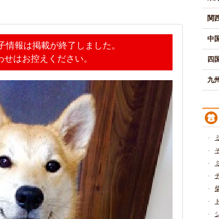
関
中
迷子情報は掲載が終了しました。
わせはお控えください。
四
九州