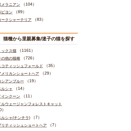
（104）
ポメラニアン
（89）
パピヨン
（83）
ヨークシャーテリア
猫種から里親募集/迷子の猫を探す
（1161）
ミックス猫
（726）
その他の猫種
（35）
スコティッシュフォールド
（29）
アメリカンショートヘア
（19）
ロシアンブルー
（14）
ペルシャ
（11）
メインクーン
ノルウェージャンフォレストキャット
0）
（7）
ペルシャ(チンチラ)
（7）
ブリティッシュショートヘア