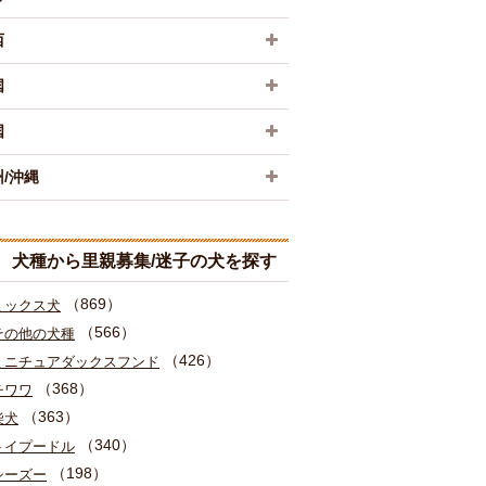
西
国
国
/沖縄
犬種から里親募集/迷子の犬を探す
（869）
ミックス犬
（566）
その他の犬種
（426）
ミニチュアダックスフンド
（368）
チワワ
（363）
柴犬
（340）
トイプードル
（198）
シーズー