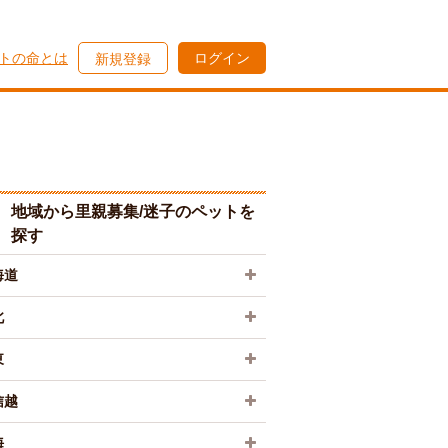
トの命とは
ログイン
新規登録
地域から里親募集/迷子のペットを
探す
海道
北
東
信越
海