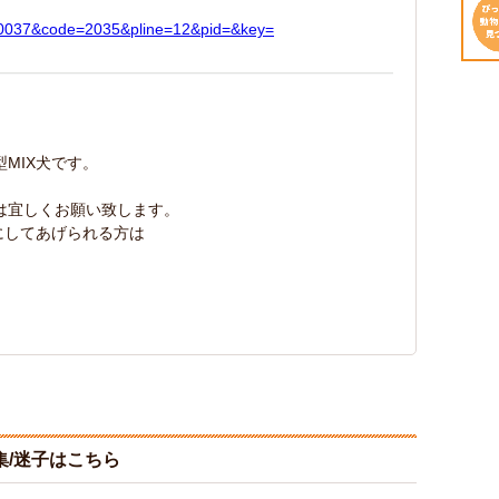
】
=130037&code=2035&pline=12&pid=&key=
MIX犬です。
は宜しくお願い致します。
にしてあげられる方は
/迷子はこちら