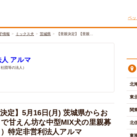
ペッ
子情報
ミックス犬
茨城県
【里親決定】【里親…
人 アルマ
/ 社団等の法人）
北
東
関
定】5月16日(月) 茨城県からお
で甘えん坊な中型MIX犬の里親募
北
白）特定非営利法人アルマ
東