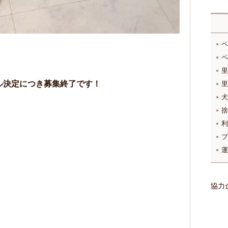
ペ
ペ
里
ル決定につき募集終了です！
里
犬
捨
利
プ
運
協力