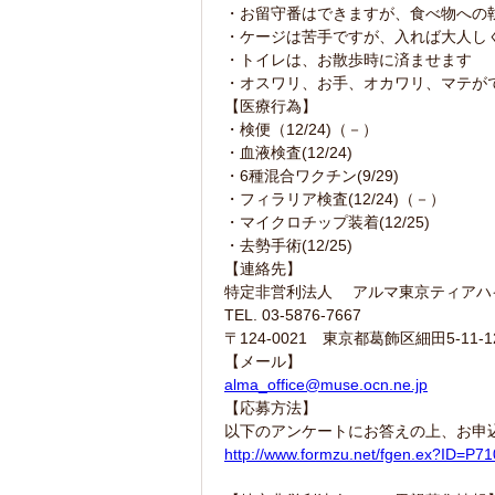
・お留守番はできますが、食べ物への
・ケージは苦手ですが、入れば大人し
・トイレは、お散歩時に済ませます
・オスワリ、お手、オカワリ、マテが
【医療行為】
・検便（12/24)（－）
・血液検査(12/24)
・6種混合ワクチン(9/29)
・フィラリア検査(12/24)（－）
・マイクロチップ装着(12/25)
・去勢手術(12/25)
【連絡先】
特定非営利法人 アルマ東京ティアハ
TEL. 03-5876-7667
〒124-0021 東京都葛飾区細田5-11-1
【メール】
alma_office@muse.ocn.ne.jp
【応募方法】
以下のアンケートにお答えの上、お申
http://www.formzu.net/fgen.ex?ID=P7