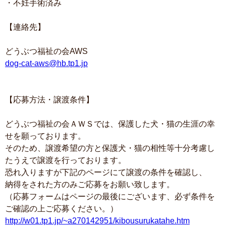
・不妊手術済み
【連絡先】
どうぶつ福祉の会AWS
dog-cat-aws@hb.tp1.jp
【応募方法・譲渡条件】
どうぶつ福祉の会ＡＷＳでは、保護した犬・猫の生涯の幸
せを願っております。
そのため、譲渡希望の方と保護犬・猫の相性等十分考慮し
たうえで譲渡を行っております。
恐れ入りますが下記のページにて譲渡の条件を確認し、
納得をされた方のみご応募をお願い致します。
（応募フォームはページの最後にございます、必ず条件を
ご確認の上ご応募ください。）
http://w01.tp1.jp/~a270142951/kibousurukatahe.htm