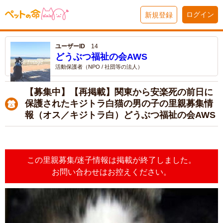
ログイン
新規登録
ユーザーID
14
どうぶつ福祉の会AWS
活動保護者（NPO / 社団等の法人）
【募集中】【再掲載】関東から安楽死の前日に
保護されたキジトラ白猫の男の子の里親募集情
報（オス／キジトラ白）どうぶつ福祉の会AWS
この里親募集/迷子情報は掲載が終了しました。
お問い合わせはお控えください。