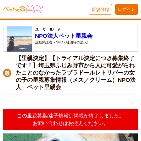
ログイン
新規登録
ユーザーID
9
NPO法人ペット里親会
活動保護者（NPO / 社団等の法人）
【里親決定】【トライアル決定につき募集終了
です！】埼玉県ふじみ野市から人に可愛がられ
たことのなかったラブラドールレトリバーの女
の子の里親募集情報（メス／クリーム）NPO法
人 ペット里親会
この里親募集/迷子情報は掲載が終了しました。
お問い合わせはお控えください。