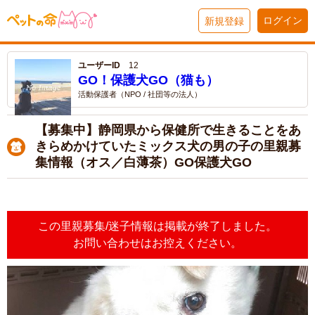
ログイン
新規登録
ユーザーID
12
GO！保護犬GO（猫も）
活動保護者（NPO / 社団等の法人）
【募集中】静岡県から保健所で生きることをあ
きらめかけていたミックス犬の男の子の里親募
集情報（オス／白薄茶）GO保護犬GO
この里親募集/迷子情報は掲載が終了しました。
お問い合わせはお控えください。