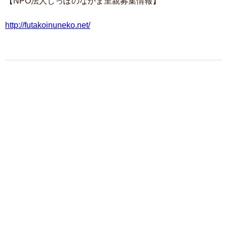
【NPO法人しっぽのなかま里親募集情報】
http://futakoinuneko.net/