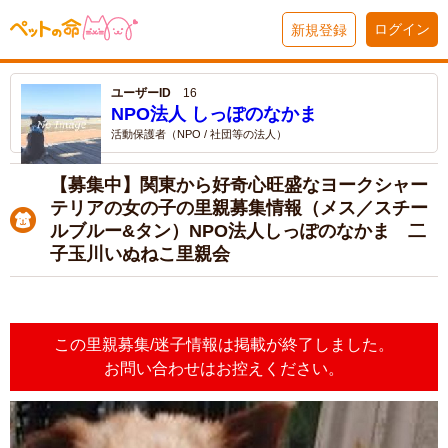
ログイン
新規登録
ユーザーID
16
NPO法人 しっぽのなかま
活動保護者（NPO / 社団等の法人）
【募集中】関東から好奇心旺盛なヨークシャー
テリアの女の子の里親募集情報（メス／スチー
ルブルー&タン）NPO法人しっぽのなかま 二
子玉川いぬねこ里親会
この里親募集/迷子情報は掲載が終了しました。
お問い合わせはお控えください。