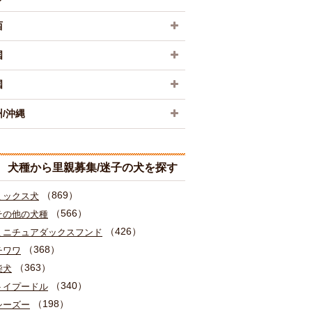
西
国
国
/沖縄
犬種から里親募集/迷子の犬を探す
（869）
ミックス犬
（566）
その他の犬種
（426）
ミニチュアダックスフンド
（368）
チワワ
（363）
柴犬
（340）
トイプードル
（198）
シーズー