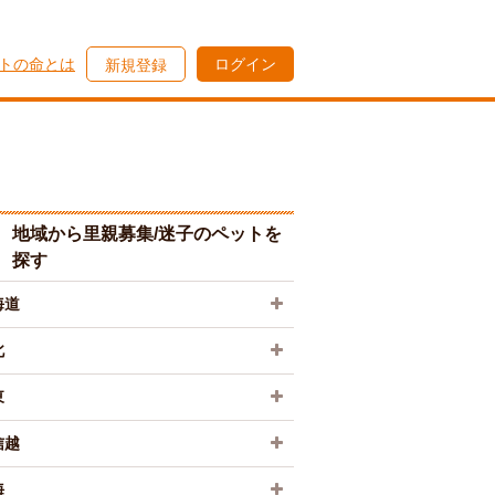
トの命とは
ログイン
新規登録
地域から里親募集/迷子のペットを
探す
海道
北
東
信越
海