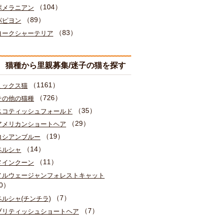
（104）
ポメラニアン
（89）
パピヨン
（83）
ヨークシャーテリア
猫種から里親募集/迷子の猫を探す
（1161）
ミックス猫
（726）
その他の猫種
（35）
スコティッシュフォールド
（29）
アメリカンショートヘア
（19）
ロシアンブルー
（14）
ペルシャ
（11）
メインクーン
ノルウェージャンフォレストキャット
0）
（7）
ペルシャ(チンチラ)
（7）
ブリティッシュショートヘア