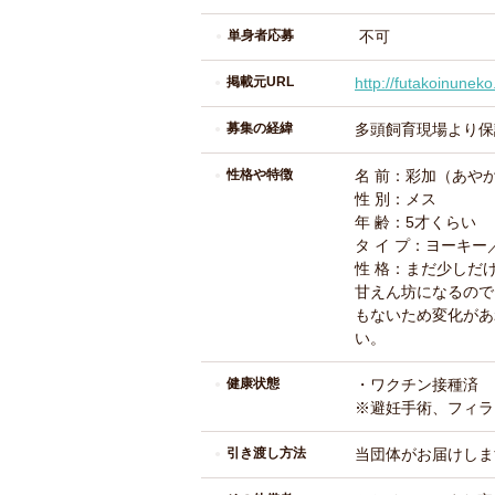
単身者応募
不可
掲載元URL
http://futakoinunek
募集の経緯
多頭飼育現場より保
性格や特徴
名 前：彩加（あや
性 別：メス
年 齢：5才くらい
タ イ プ：ヨーキー／
性 格：まだ少しだ
甘えん坊になるので
もないため変化があ
い。
健康状態
・ワクチン接種済
※避妊手術、フィラ
引き渡し方法
当団体がお届けしま