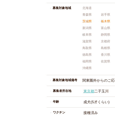
募集対象地域
北海道
青森県
岩手県
茨城県
栃木県
新潟県
富山県
岐阜県
静岡県
滋賀県
京都府
鳥取県
島根県
徳島県
香川県
福岡県
佐賀県
沖縄県
募集対象地域備考
関東圏外からのご応
募集者所在地
東京都
二子玉川
年齢
成犬(5才くらい)
ワクチン
接種済み