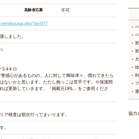
高齢者応募
不可
o.net/shousai.php?id=977
ペ
ペ
護しました。
里
か）
里
犬
捨
3.4キロ
利
け警戒心があるものの、人に対して興味津々、慣れてきたら
はないかと思います。ただし抱っこは苦手です。※保護間
プ
れば更新していきます。「掲載元URL」をご参照くださ
運
協力
リア検査は順次行ってまいります。
す。