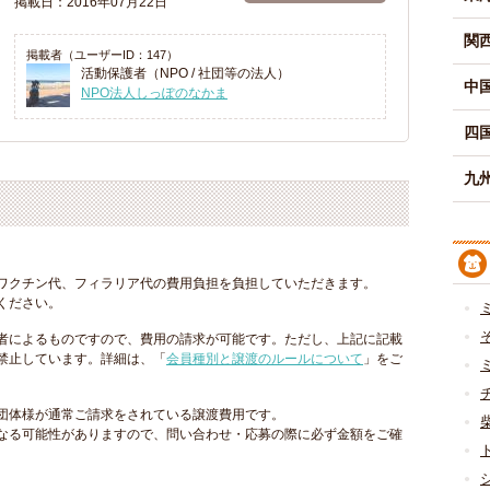
掲載日：2016年07月22日
関
掲載者（ユーザーID：147）
活動保護者（NPO / 社団等の法人）
中
NPO法人しっぽのなかま
四
九州
ワクチン代、フィラリア代の費用負担を負担していただきます。
ください。
者によるものですので、費用の請求が可能です。ただし、上記に記載
禁止しています。詳細は、「
会員種別と譲渡のルールについて
」をご
団体様が通常ご請求をされている譲渡費用です。
なる可能性がありますので、問い合わせ・応募の際に必ず金額をご確