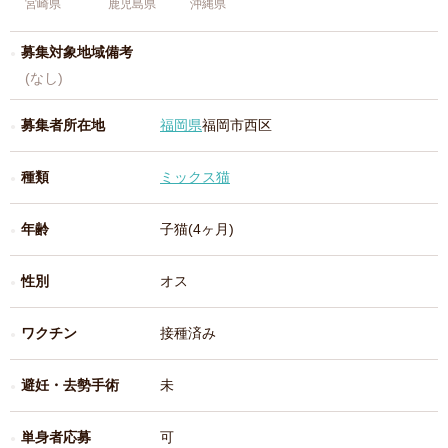
宮崎県
鹿児島県
沖縄県
募集対象地域備考
(なし)
募集者所在地
福岡県
福岡市西区
種類
ミックス猫
年齢
子猫(4ヶ月)
性別
オス
ワクチン
接種済み
避妊・去勢手術
未
単身者応募
可