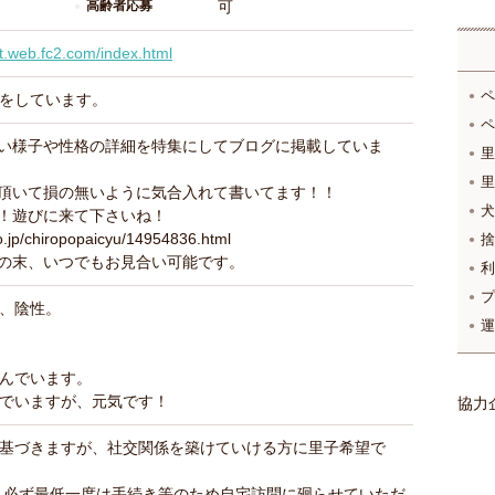
高齢者応募
可
t.web.fc2.com/index.html
ペ
をしています。
ペ
い様子や性格の詳細を特集にしてブログに掲載していま
里
里
頂いて損の無いように気合入れて書いてます！！
犬
！遊びに来て下さいね！
co.jp/chiropopaicyu/14954836.html
捨
の末、いつでもお見合い可能です。
利
プ
、陰性。
運
んでいます。
でいますが、元気です！
協力
基づきますが、社交関係を築けていける方に里子希望で
、必ず最低一度は手続き等のため自宅訪問に廻らせていただ