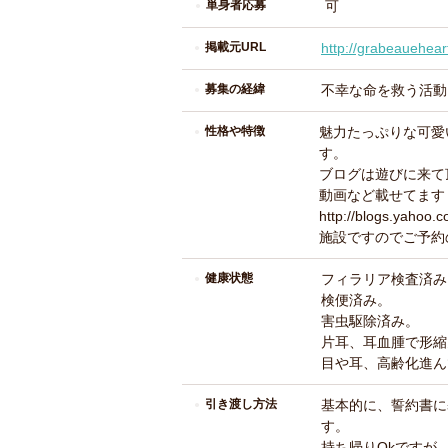
単身者応募
可
掲載元URL
http://grabeauehear
募集の経緯
不幸な命を救う活動
性格や特徴
魅力たっぷりな可愛
す。
ブログは遊びに来て
動画など載せてます
http://blogs.yahoo.
施設ですのでご予約
健康状態
フィラリア検査済み
検便済み。
害虫駆除済み。
片耳、耳血腫で形縮
目や耳、高齢化進ん
引き渡し方法
基本的に、誓約書に
す。
持ち帰りOkですが