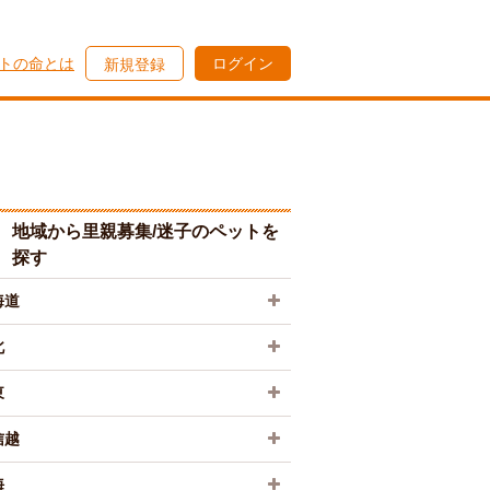
トの命とは
ログイン
新規登録
地域から里親募集/迷子のペットを
探す
海道
北
東
信越
海