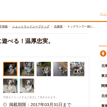
ペッ
子情報
シェットランドシープドッグ
兵庫県
ドッグランで一緒に…
に遊べる！温厚忠実。
北
東
関
北
写真をクリックすると拡大して表示されます。
掲載期限：2017年03月31日まで
東