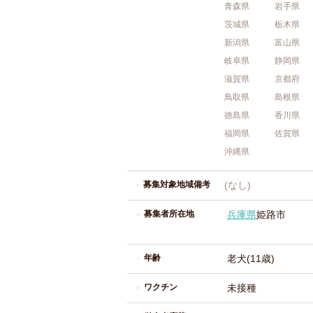
青森県
岩手県
茨城県
栃木県
新潟県
富山県
岐阜県
静岡県
滋賀県
京都府
鳥取県
島根県
徳島県
香川県
福岡県
佐賀県
沖縄県
募集対象地域備考
(なし)
募集者所在地
兵庫県
姫路市
年齢
老犬(11歳)
ワクチン
未接種