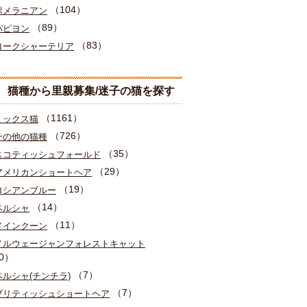
（104）
ポメラニアン
（89）
パピヨン
（83）
ヨークシャーテリア
猫種から里親募集/迷子の猫を探す
（1161）
ミックス猫
（726）
その他の猫種
（35）
スコティッシュフォールド
（29）
アメリカンショートヘア
（19）
ロシアンブルー
（14）
ペルシャ
（11）
メインクーン
ノルウェージャンフォレストキャット
0）
（7）
ペルシャ(チンチラ)
（7）
ブリティッシュショートヘア