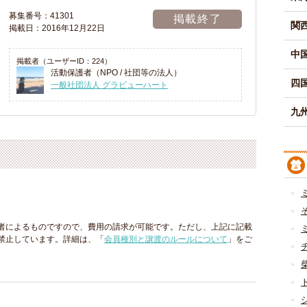
募集番号：41301
掲載終了
関
掲載日：2016年12月22日
中
掲載者（ユーザーID：224）
活動保護者（NPO / 社団等の法人）
四
一般社団法人 グラビューハート
九州
者によるものですので、費用の請求が可能です。ただし、上記に記載
禁止しています。詳細は、「
会員種別と譲渡のルールについて
」をご