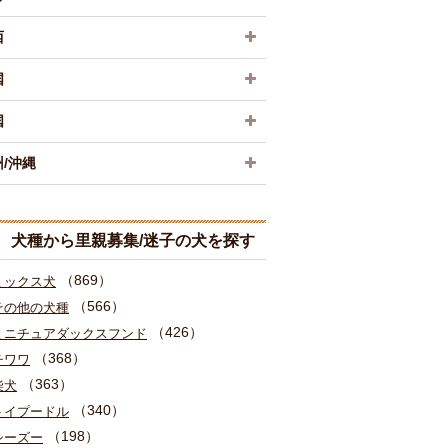
西
国
国
/沖縄
犬種から里親募集/迷子の犬を探す
（869）
ミックス犬
（566）
その他の犬種
（426）
ミニチュアダックスフンド
（368）
チワワ
（363）
柴犬
（340）
トイプードル
（198）
シーズー