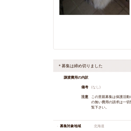
＊募集は締め切りました
譲渡費用の内訳
備考
(なし)
注意
この里親募集は保護活動
の無い費用の請求は一切
覧下さい。
募集対象地域
北海道