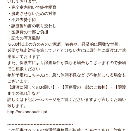
いしております。
・完全室内飼いで終生愛育
・脱走させないための対策
・不妊去勢手術
・譲渡誓約書の取り交わし
・医療費の一部ご負担
・記念の写真撮影
※60才以上の方のみのご家庭、独身や、経済的に困難な世帯、
必要な脱走対策を施していただけない方には原則的に譲渡はご遠
慮頂いております。
また、保護主により譲渡条件が異なる場合もございますので会場
でご相談ください
参加予定ねこちゃんは、急な体調不良などで不参加になる場合も
ございます。
【譲渡に関してのお願い】・【医療費の一部のご負担】・【譲渡
までの流れ】など
詳しくは下記ホームページをご覧くださいますよう宜しくお願い
致します。
http://nekonoouchi.jp/
---------------------------------------------
この記事はペットの命運営事務局が転載したものであり、対象と