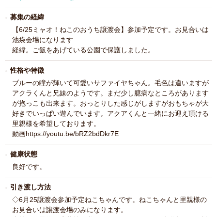
募集の経緯
【6/25ミャオ！ねこのおうち譲渡会】参加予定です。お見合いは
池袋会場になります
経緯。ご飯をあげている公園で保護しました。
性格や特徴
ブルーの瞳が輝いて可愛いサファイヤちゃん。毛色は違いますが
アクラくんと兄妹のようです。まだ少し臆病なところがあります
が抱っこも出来ます。おっとりした感じがしますがおもちゃが大
好きでいっぱい遊んでいます。アクアくんと一緒にお迎え頂ける
里親様を希望しております。
動画https://youtu.be/bRZ2bdDkr7E
健康状態
良好です。
引き渡し方法
◇6月25譲渡会参加予定ねこちゃんです。ねこちゃんと里親様の
お見合いは譲渡会場のみになります。