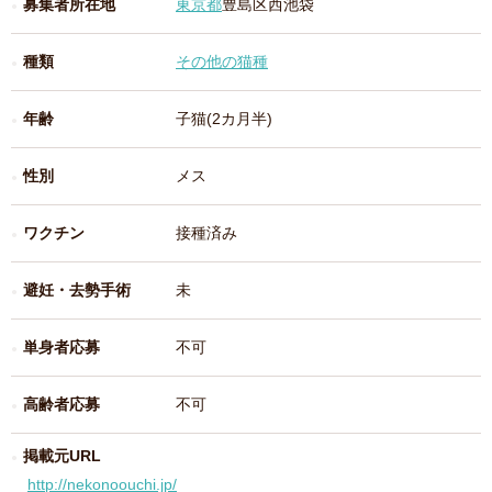
募集者所在地
東京都
豊島区西池袋
種類
その他の猫種
年齢
子猫(2カ月半)
性別
メス
ワクチン
接種済み
避妊・去勢手術
未
単身者応募
不可
高齢者応募
不可
掲載元URL
http://nekonoouchi.jp/