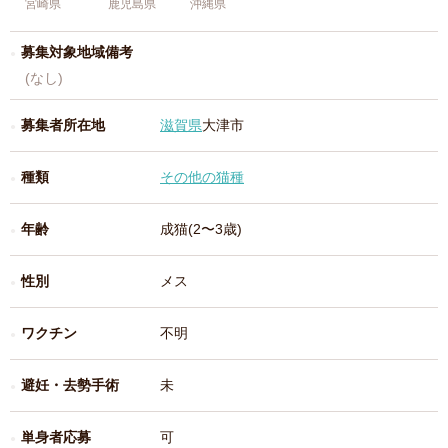
宮崎県
鹿児島県
沖縄県
募集対象地域備考
(なし)
募集者所在地
滋賀県
大津市
種類
その他の猫種
年齢
成猫(2〜3歳)
性別
メス
ワクチン
不明
避妊・去勢手術
未
単身者応募
可