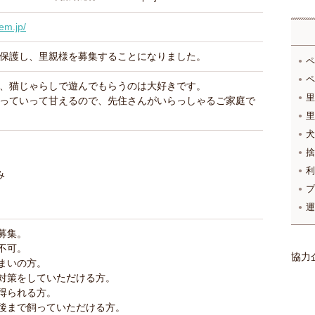
gem.jp/
保護し、里親様を募集することになりました。
ペ
ペ
、猫じゃらしで遊んでもらうのは大好きです。
里
っていって甘えるので、先住さんがいらっしゃるご家庭で
里
犬
捨
利
み
プ
運
募集。
不可。
協力
まいの方。
対策をしていただける方。
得られる方。
後まで飼っていただける方。