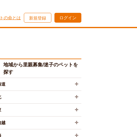
トの命とは
ログイン
新規登録
地域から里親募集/迷子のペットを
探す
海道
北
東
信越
海