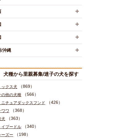
西
国
国
/沖縄
犬種から里親募集/迷子の犬を探す
（869）
ミックス犬
（566）
その他の犬種
（426）
ミニチュアダックスフンド
（368）
チワワ
（363）
柴犬
（340）
トイプードル
（198）
シーズー