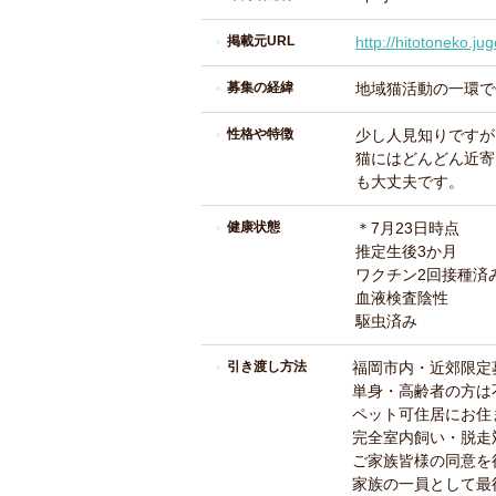
掲載元URL
http://hitotoneko.ju
募集の経緯
地域猫活動の一環で
性格や特徴
少し人見知りですが
猫にはどんどん近寄
も大丈夫です。
健康状態
＊7月23日時点
推定生後3か月
ワクチン2回接種済
血液検査陰性
駆虫済み
引き渡し方法
福岡市内・近郊限定
単身・高齢者の方は
ペット可住居にお住
完全室内飼い・脱走
ご家族皆様の同意を
家族の一員として最