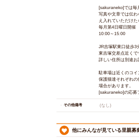
[sakuraneko
写真や文章では伝わ
え入れていただけた
毎月第4日曜日開催
10:00～15:00
JR吉塚駅東口徒歩3
東吉塚交差点近くで
詳しい住所は別途お
駐車場は近くのコイ
保護猫達それぞれの
場合があります。
[sakuranek
その他備考
(なし)
他にみんなが見ている里親募集