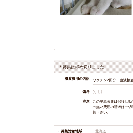
＊募集は締め切りました
譲渡費用の内訳
ワクチン2回分、血液検
備考
(なし)
注意
この里親募集は保護活動
の無い費用の請求は一切
覧下さい。
募集対象地域
北海道