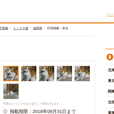
ペッ
子情報
ミックス猫
福岡県
代理掲載・歌丸
北
東
関
北
写真をクリックすると拡大して表示されます。
掲載期限：2018年08月31日まで
東