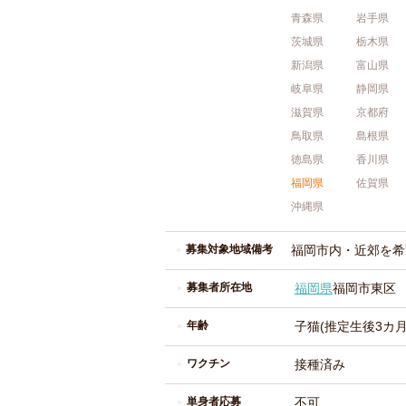
青森県
岩手県
茨城県
栃木県
新潟県
富山県
岐阜県
静岡県
滋賀県
京都府
鳥取県
島根県
徳島県
香川県
福岡県
佐賀県
沖縄県
募集対象地域備考
福岡市内・近郊を希
募集者所在地
福岡県
福岡市東区
年齢
子猫(推定生後3カ月
ワクチン
接種済み
単身者応募
不可