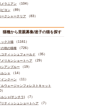
（104）
ポメラニアン
（89）
パピヨン
（83）
ヨークシャーテリア
猫種から里親募集/迷子の猫を探す
（1161）
ミックス猫
（726）
その他の猫種
（35）
スコティッシュフォールド
（29）
アメリカンショートヘア
（19）
ロシアンブルー
（14）
ペルシャ
（11）
メインクーン
ノルウェージャンフォレストキャット
0）
（7）
ペルシャ(チンチラ)
（7）
ブリティッシュショートヘア