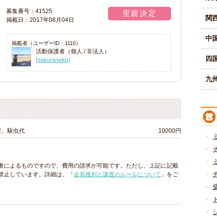
募集番号：41525
里親決定
関
掲載日：2017年08月04日
中
掲載者（ユーザーID：1110）
活動保護者（個人 / 非法人）
四
[sakuraneko]
九州
査、駆虫代
10000円
者によるものですので、費用の請求が可能です。ただし、上記に記載
禁止しています。詳細は、「
会員種別と譲渡のルールについて
」をご