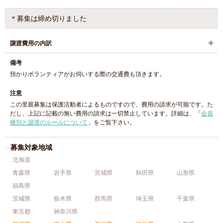
＊募集は締め切りました
譲渡費用の内訳
備考
預かりボランティアがお伺いする際の交通費も頂きます。
注意
この里親募集は保護活動者によるものですので、費用の請求が可能です。た
だし、上記に記載の無い費用の請求は一切禁止しています。詳細は、「
会員
種別と譲渡のルールについて
」をご覧下さい。
募集対象地域
北海道
青森県
岩手県
宮城県
秋田県
山形県
福島県
茨城県
栃木県
群馬県
埼玉県
千葉県
東京都
神奈川県