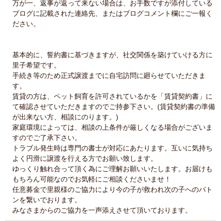
万が一、返事が返って来ない場合は、お手数ですが添付している
ブログに記載された連絡先、またはブログコメント欄にご一報く
ださい。
基本的に、誓約書に基づきますが、社交関係を築けていける方に
里子希望です。
手続き等のため正式譲渡までに自宅訪問に廻らせていただきま
す。
賃貸の方は、ペット飼育を許可されているかを「賃貸契約書」に
て確認させていただきますのでご持参下さい。(賃貸契約書の準備
が出来ない方、相談にのります。)
家庭環境によっては、相談の上条件が厳しくなる場合がございま
すのでご了承下さい。
トラブル発生時は専門の書士が対応にあたります。互いに気持ち
よく円滑に譲渡を行える方でお願い致します。
ゆっくり触れ合って頂く為にご理解お願いいたします。お届けも
もちろん可能なのでお気軽にご相談くださいませ！
任意募金で里親様のご協力により今の子が救われ次の子へのバト
ンを繋いでおります。
みなさまからのご協力を一声添えさせて頂いております。