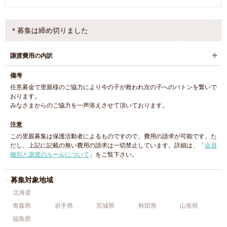
＊募集は締め切りました
譲渡費用の内訳
備考
任意募金で里親様のご協力により今の子が救われ次の子へのバトンを繋いで
おります。
みなさまからのご協力を一声添えさせて頂いております。
注意
この里親募集は保護活動者によるものですので、費用の請求が可能です。た
だし、上記に記載の無い費用の請求は一切禁止しています。詳細は、「
会員
種別と譲渡のルールについて
」をご覧下さい。
募集対象地域
北海道
青森県
岩手県
宮城県
秋田県
山形県
福島県