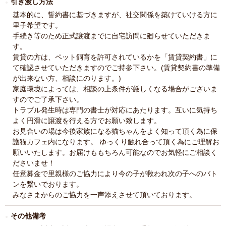
引き渡し方法
基本的に、誓約書に基づきますが、社交関係を築けていける方に
里子希望です。
手続き等のため正式譲渡までに自宅訪問に廻らせていただきま
す。
賃貸の方は、ペット飼育を許可されているかを「賃貸契約書」に
て確認させていただきますのでご持参下さい。(賃貸契約書の準備
が出来ない方、相談にのります。)
家庭環境によっては、相談の上条件が厳しくなる場合がございま
すのでご了承下さい。
トラブル発生時は専門の書士が対応にあたります。互いに気持ち
よく円滑に譲渡を行える方でお願い致します。
お見合いの場は今後家族になる猫ちゃんをよく知って頂く為に保
護猫カフェ内になります。 ゆっくり触れ合って頂く為にご理解お
願いいたします。お届けももちろん可能なのでお気軽にご相談く
ださいませ！
任意募金で里親様のご協力により今の子が救われ次の子へのバト
ンを繋いでおります。
みなさまからのご協力を一声添えさせて頂いております。
その他備考