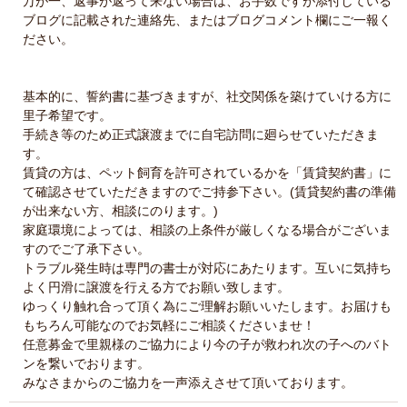
万が一、返事が返って来ない場合は、お手数ですが添付している
ブログに記載された連絡先、またはブログコメント欄にご一報く
ださい。
基本的に、誓約書に基づきますが、社交関係を築けていける方に
里子希望です。
手続き等のため正式譲渡までに自宅訪問に廻らせていただきま
す。
賃貸の方は、ペット飼育を許可されているかを「賃貸契約書」に
て確認させていただきますのでご持参下さい。(賃貸契約書の準備
が出来ない方、相談にのります。)
家庭環境によっては、相談の上条件が厳しくなる場合がございま
すのでご了承下さい。
トラブル発生時は専門の書士が対応にあたります。互いに気持ち
よく円滑に譲渡を行える方でお願い致します。
ゆっくり触れ合って頂く為にご理解お願いいたします。お届けも
もちろん可能なのでお気軽にご相談くださいませ！
任意募金で里親様のご協力により今の子が救われ次の子へのバト
ンを繋いでおります。
みなさまからのご協力を一声添えさせて頂いております。