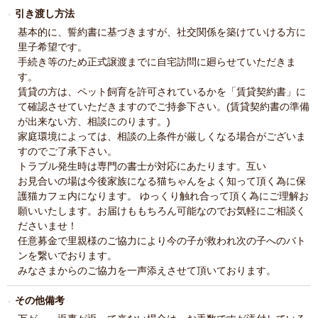
引き渡し方法
基本的に、誓約書に基づきますが、社交関係を築けていける方に
里子希望です。
手続き等のため正式譲渡までに自宅訪問に廻らせていただきま
す。
賃貸の方は、ペット飼育を許可されているかを「賃貸契約書」に
て確認させていただきますのでご持参下さい。(賃貸契約書の準備
が出来ない方、相談にのります。)
家庭環境によっては、相談の上条件が厳しくなる場合がございま
すのでご了承下さい。
トラブル発生時は専門の書士が対応にあたります。互い
お見合いの場は今後家族になる猫ちゃんをよく知って頂く為に保
護猫カフェ内になります。 ゆっくり触れ合って頂く為にご理解お
願いいたします。お届けももちろん可能なのでお気軽にご相談く
ださいませ！
任意募金で里親様のご協力により今の子が救われ次の子へのバト
ンを繋いでおります。
みなさまからのご協力を一声添えさせて頂いております。
その他備考