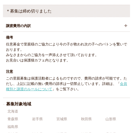
＊募集は締め切りました
譲渡費用の内訳
備考
任意募金で里親様のご協力により今の子が救われ次の子へのバトンを繋いで
おります。
みなさまからのご協力を一声添えさせて頂いております。
お見合いは保護猫カフェ内となります。
注意
この里親募集は保護活動者によるものですので、費用の請求が可能です。た
だし、上記に記載の無い費用の請求は一切禁止しています。詳細は、「
会員
種別と譲渡のルールについて
」をご覧下さい。
募集対象地域
北海道
青森県
岩手県
宮城県
秋田県
山形県
福島県