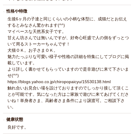
性格や特徴
生後6ヶ月の子達と同じくらいの小柄な体型に、成猫だとお伝え
するとみなさん驚かれます(^^)
マイペースな天然系女子です。
甘えん坊さんでは無いんですが、好奇心旺盛で人の側をずっとつ
いて周るストーカーちゃんです！
犬猫ＯＫ。お子さまＯＫ。
魅力たっぷりな可愛い様子や性格の詳細を特集にしてブログに掲
載しています。
より詳しく書かせてもらっていますので是非遊びに来て下さいま
せ(^^)
https://blogs.yahoo.co.jp/chiropopaicyu/15530138.html
触れ合いお見合い場を設けておりますのでしっかり接して頂くこ
とが可能です。気になった方はご家族で遊びに来てあげてくださ
いね！単身者さま、高齢者さま条件により譲渡可。ご相談下さ
い。
健康状態
良好です。