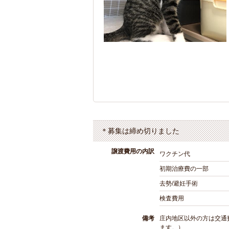
＊募集は締め切りました
譲渡費用の内訳
ワクチン代
初期治療費の一部
去勢/避妊手術
検査費用
備考
庄内地区以外の方は交通
ます。）