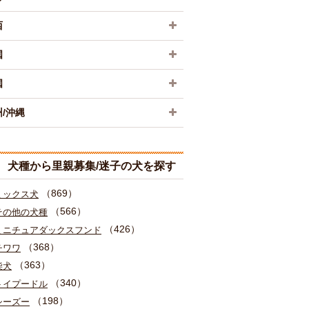
西
国
国
/沖縄
犬種から里親募集/迷子の犬を探す
（869）
ミックス犬
（566）
その他の犬種
（426）
ミニチュアダックスフンド
（368）
チワワ
（363）
柴犬
（340）
トイプードル
（198）
シーズー