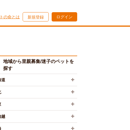
トの命とは
ログイン
新規登録
地域から里親募集/迷子のペットを
探す
海道
北
東
信越
海