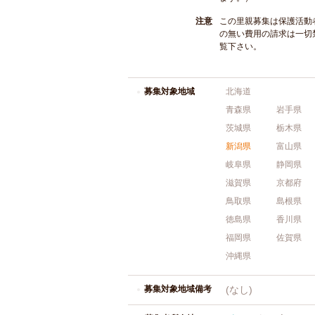
注意
この里親募集は保護活動
の無い費用の請求は一切
覧下さい。
募集対象地域
北海道
青森県
岩手県
茨城県
栃木県
新潟県
富山県
岐阜県
静岡県
滋賀県
京都府
鳥取県
島根県
徳島県
香川県
福岡県
佐賀県
沖縄県
募集対象地域備考
(なし)