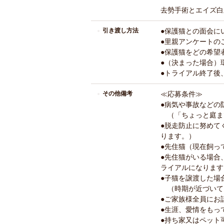
去勢手術とエイズ白
引き渡し方法
●保護猫との面会に
●里親アンケートの
●保護猫をどの希望
●（決まった場合）
●トライアル終了後
その他備考
≪応募条件≫
●病気や事故などの
（「ちょっと庭ま
●脱走防止に努めて
ります。）
●先住猫（現在飼っ
●先住猫がいる場合
ライアルになります
●子猫を譲渡した場
（時期が近づいて
●ご家族様全員にお
●生涯、愛情をもっ
●持ち家又はペット