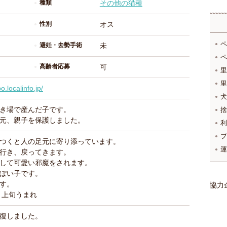
種類
その他の猫種
性別
オス
ペ
避妊・去勢手術
未
ペ
高齢者応募
可
里
里
.localinfo.jp/
犬
き場で産んだ子です。
捨
元、親子を保護しました。
利
プ
つくと人の足元に寄り添っています。
運
行き、戻ってきます。
して可愛い邪魔をされます。
ぽい子です。
す。
協力
月上旬うまれ
復しました。