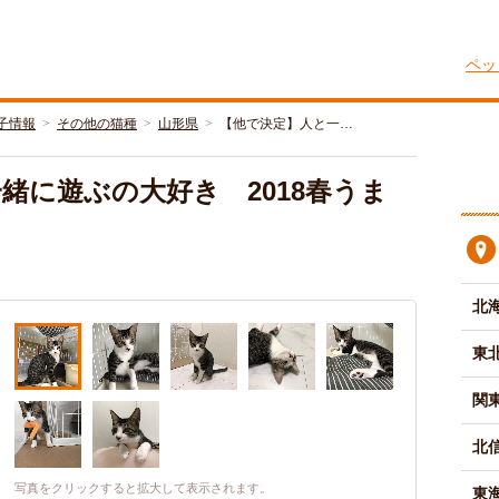
ペッ
子情報
その他の猫種
山形県
【他で決定】人と一…
緒に遊ぶの大好き 2018春うま
北
東
関
北
写真をクリックすると拡大して表示されます。
東