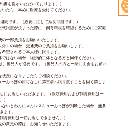
約書を提示いただいております。）
付いたら、早めに医療を受けてください。
す。
2週間です。（必要に応じて延長可能です。）
正式譲渡が決まった際に、飼育環境を確認するためにご家庭
費の一部負担をお願いいたします。
以外）の場合、交通費のご負担をお願いします。
を希望されるご本人様に限ります。
体ではない場合、経済的主体となる方と同伴ください。
方は、後見人が必要です。（後見人の方と一緒に面会をお願い
な状況になりましたらご相談ください。
ューおっぽの許可なしに第三者へ譲り渡すことを固く禁じま
ちにお返しいただきます。（譲渡費用および飼育費用は一
。）
いないとわんにゃんレスキューおっぽが判断した場合、無条
きます。
飼育費用は一切お返しできません。）
先の変更の際は、お知らせいただきます。