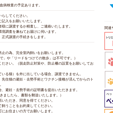
血病検査の予定あります。
いらしてください。
ご記入をお願いいたします。
者様に譲渡するか精査し、ご連絡いたします。
関連
環境調査を兼ねてお届けに伺います。
、正式譲渡の手続きをします。
防止の為、完全室内飼いをお願いします。
で」や「リードをつけての散歩」は不可です。）
ください。（脱走防止対策や、防止柵の設置をお願いしてお
ている猫）を外に出している場合、譲渡できません。
、先住猫の避妊・去勢手術とワクチン接種が済んでからのト
。
合、避妊・去勢手術の証明書を提出いただきます。
きましたら、書類を郵送いたします。）
話いただき、同意を得てください。
て飼うことをお約束してください。
可にお住まいの方でお願いします。