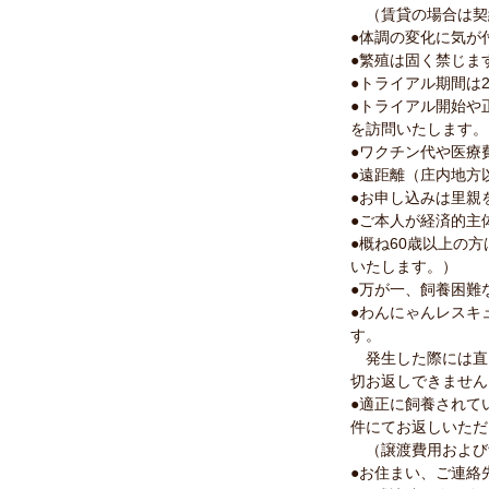
（賃貸の場合は契
●体調の変化に気が
●繁殖は固く禁じま
●トライアル期間は
●トライアル開始や
を訪問いたします。
●ワクチン代や医療
●遠距離（庄内地方
●お申し込みは里親
●ご本人が経済的主
●概ね60歳以上の
いたします。）
●万が一、飼養困難
●わんにゃんレスキ
す。
発生した際には直
切お返しできません
●適正に飼養されて
件にてお返しいただ
（譲渡費用および
●お住まい、ご連絡