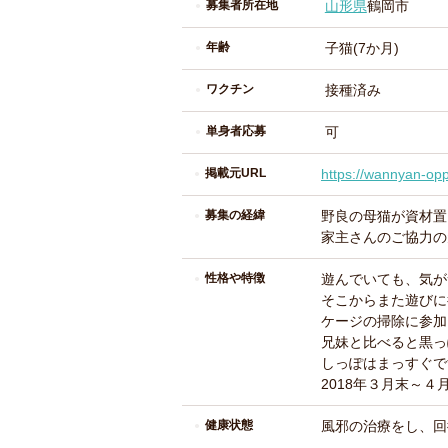
募集者所在地
山形県
鶴岡市
年齢
子猫(7か月)
ワクチン
接種済み
単身者応募
可
掲載元URL
https://wannyan-oppo
募集の経緯
野良の母猫が資材置
家主さんのご協力の
性格や特徴
遊んでいても、気が
そこからまた遊びに
ケージの掃除に参加
兄妹と比べると黒っ
しっぽはまっすぐで
2018年３月末～４
健康状態
風邪の治療をし、回