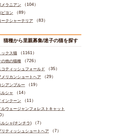
（104）
ポメラニアン
（89）
パピヨン
（83）
ヨークシャーテリア
猫種から里親募集/迷子の猫を探す
（1161）
ミックス猫
（726）
その他の猫種
（35）
スコティッシュフォールド
（29）
アメリカンショートヘア
（19）
ロシアンブルー
（14）
ペルシャ
（11）
メインクーン
ノルウェージャンフォレストキャット
0）
（7）
ペルシャ(チンチラ)
（7）
ブリティッシュショートヘア