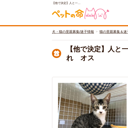
【他で決定】人と一…
犬・猫の里親募集/迷子情報
猫の里親募集＆迷
【他で決定】人と一
れ オス