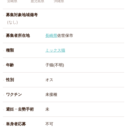
宮崎県
鹿児島県
沖縄県
募集対象地域備考
(なし)
募集者所在地
長崎県
佐世保市
種類
ミックス猫
年齢
子猫(不明)
性別
オス
ワクチン
未接種
避妊・去勢手術
未
単身者応募
不可