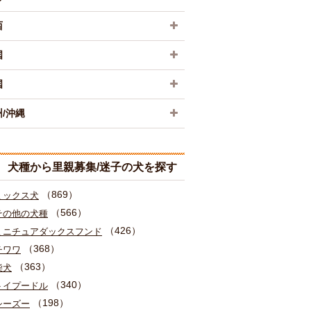
西
国
国
/沖縄
犬種から里親募集/迷子の犬を探す
（869）
ミックス犬
（566）
その他の犬種
（426）
ミニチュアダックスフンド
（368）
チワワ
（363）
柴犬
（340）
トイプードル
（198）
シーズー