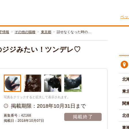
ペッ
子情報
その他の猫種
東京都
話せなくなった時の…
のジジみたい！ツンデレ♡
北
東
写真をクリックすると拡大して表示されます。
関
掲載期限：2018年10月31日まで
北
募集番号：42168
掲載終了
掲載日：2018年10月07日
東