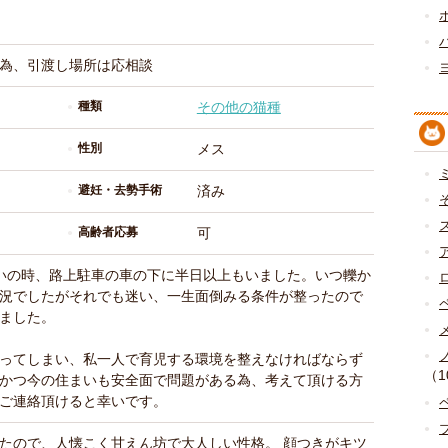
為、引渡し場所は応相談
種類
その他の猫種
性別
メス
避妊・去勢手術
済み
高齢者応募
可
いの時、路上駐車の車の下に半日以上もいました。いつ轢か
況でしたがそれでも迷い、一生面倒みる条件が整ったので
ました。
ってしまい、私一人で育児する環境を整えなければならず
（1
かつ今の住まいも安全面で問題がある為、考えて頂ける方
ご連絡頂けると幸いです。
たので、人懐こく甘えん坊で大人しい性格。 顔つきがキツ