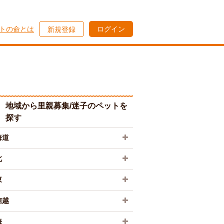
トの命とは
ログイン
新規登録
地域から里親募集/迷子のペットを
探す
海道
北
東
信越
海