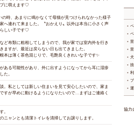
プに萌えます♡
いの時、あまりに鳴かなくて母猫が見つけられなかった様子
家へ連れて来ました。〝おかえり〟以外は本当に小さく声
ペ
らしい子です♡
ペ
里
など布類に粗相してしまうので、我が家では室内外を行き
きますが、最近は戻らない日も出てきました。
里
根本は薄く茶色混じりで、毛艶良くきれいな子です✨
犬
捨
がある可能性があり、外に出すようになってから耳に湿疹
利
した。
プ
談。私としては新しい住まいを見て安心したいので、家ま
運
ですが早めに動けるようになりたいので…まずはご連絡く
協力
す。
のニャンとも清潔トイレを清掃してお譲りします。