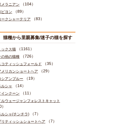
（104）
ポメラニアン
（89）
パピヨン
（83）
ヨークシャーテリア
猫種から里親募集/迷子の猫を探す
（1161）
ミックス猫
（726）
その他の猫種
（35）
スコティッシュフォールド
（29）
アメリカンショートヘア
（19）
ロシアンブルー
（14）
ペルシャ
（11）
メインクーン
ノルウェージャンフォレストキャット
0）
（7）
ペルシャ(チンチラ)
（7）
ブリティッシュショートヘア