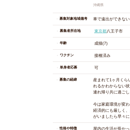
沖縄県
募集対象地域備考
車で遠出ができない
募集者所在地
東京都
八王子市
年齢
成猫(7)
ワクチン
接種済み
単身者応募
可
募集の経緯
産まれて1ヶ月くら
れるかわからない状
連れ帰り共に過ごし
今は家庭環境が変わ
経済的にも厳しく、
がいましたら早々に
性格や特徴
屋内の生活が長かっ