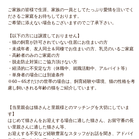
ご家族の皆様で生涯、家族の一員としてたっぷり愛情を注いでく
ださるご家庭をお待ちしております。
ご希望に添えない場合もございますのでご了承下さい。
【以下の方には譲渡しておりません】
・猫の飼育が許可されていない住居にお住まいの方
・未成年者、友人同士＆同棲でお住まいの方、乳児のいるご家庭
・高齢者のみのご家庭の方
・脱走防止対策にご協力頂けない方
・経済的に不安定な方（休職中、就職活動中、アルバイト等）
・単身者の場合には別途条件
※60～65才だけの世帯の場合は、飼育経験や環境、猫の性格を考
慮し飼いきれる年齢の猫をご紹介しています。
【当里親会は猫さんと里親様とのマッチングを大切にしていま
す】
はじめて猫さんをお迎えする場合に適した猫さん、お留守番の長
い里親さんに適した猫さん等、
お迎えする不安など経験豊富なスタッフがお話を聞き、アドバイ