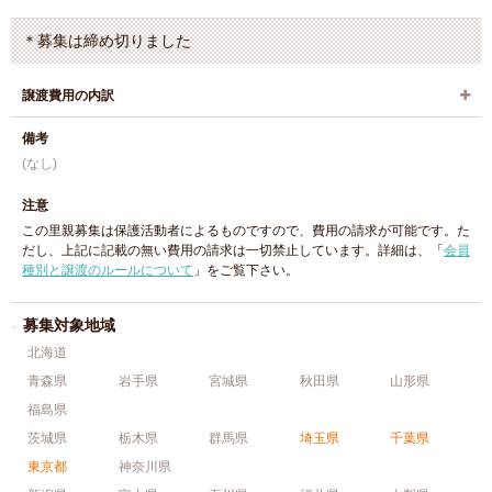
＊募集は締め切りました
譲渡費用の内訳
備考
(なし)
注意
この里親募集は保護活動者によるものですので、費用の請求が可能です。た
だし、上記に記載の無い費用の請求は一切禁止しています。詳細は、「
会員
種別と譲渡のルールについて
」をご覧下さい。
募集対象地域
北海道
青森県
岩手県
宮城県
秋田県
山形県
福島県
茨城県
栃木県
群馬県
埼玉県
千葉県
東京都
神奈川県