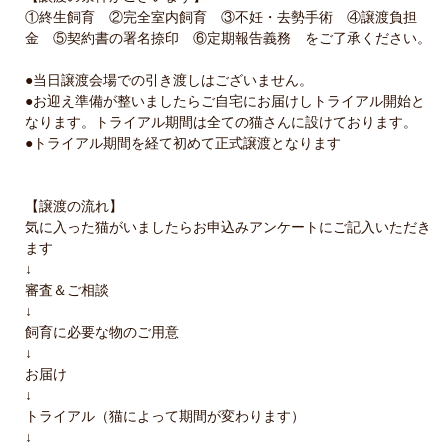
①終生飼育 ②完全室内飼育 ③不妊・去勢手術 ④譲渡負担
金 ⑤契約書の署名捺印 ⑥定期報告義務 をご了承ください。
●当日譲渡会場での引き渡しはございません。
●お迎え準備が整いましたらご自宅にお届けしトライアル開始と
なります。トライアル期間は全ての猫さんに設けております。
●トライアル期間を経て初めて正式譲渡となります
【譲渡の流れ】
気に入った猫がいましたらお申込みアンケートにご記入いただき
ます
↓
審査＆ご相談
↓
飼育に必要な物のご用意
↓
お届け
↓
トライアル（猫によって期間が変わります）
↓