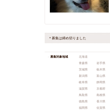
＊募集は締め切りました
募集対象地域
北海道
青森県
岩手県
茨城県
栃木県
新潟県
富山県
岐阜県
静岡県
滋賀県
京都府
鳥取県
島根県
徳島県
香川県
福岡県
佐賀県