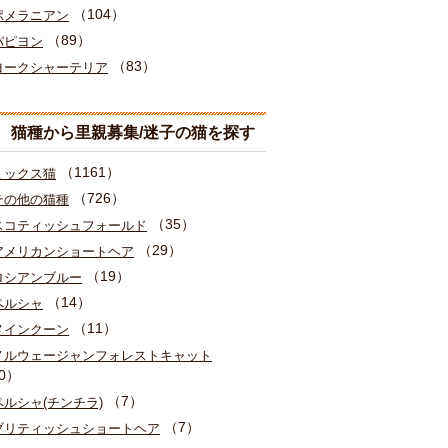
（104）
ポメラニアン
（89）
パピヨン
（83）
ヨークシャーテリア
猫種から里親募集/迷子の猫を探す
（1161）
ミックス猫
（726）
その他の猫種
（35）
スコティッシュフォールド
（29）
アメリカンショートヘア
（19）
ロシアンブルー
（14）
ペルシャ
（11）
メインクーン
ノルウェージャンフォレストキャット
0）
（7）
ペルシャ(チンチラ)
（7）
ブリティッシュショートヘア