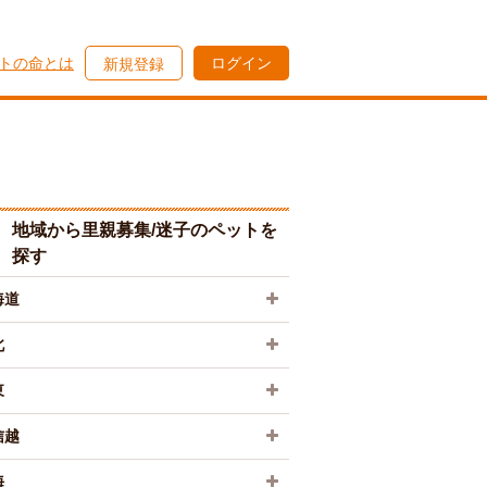
トの命とは
ログイン
新規登録
地域から里親募集/迷子のペットを
探す
海道
北
東
信越
海