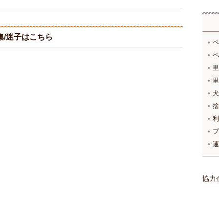
/迷子はこちら
ペ
ペ
里
里
犬
捨
利
プ
運
協力