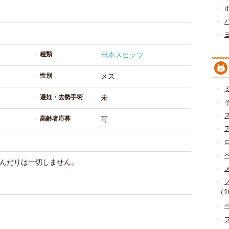
種類
日本スピッツ
性別
メス
避妊・去勢手術
未
高齢者応募
可
んだりは一切しません。
（1