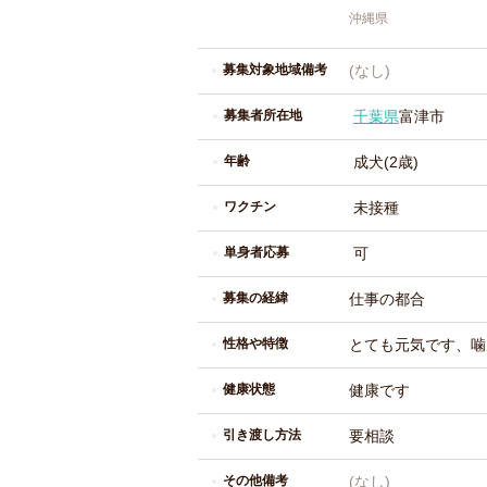
沖縄県
募集対象地域備考
(なし)
募集者所在地
千葉県
富津市
年齢
成犬(2歳)
ワクチン
未接種
単身者応募
可
募集の経緯
仕事の都合
性格や特徴
とても元気です、噛
健康状態
健康です
引き渡し方法
要相談
その他備考
(なし)