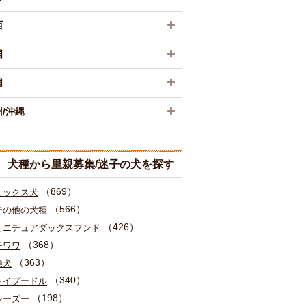
西
国
国
/沖縄
犬種から里親募集/迷子の犬を探す
（869）
ミックス犬
（566）
その他の犬種
（426）
ミニチュアダックスフンド
（368）
チワワ
（363）
柴犬
（340）
トイプードル
（198）
シーズー