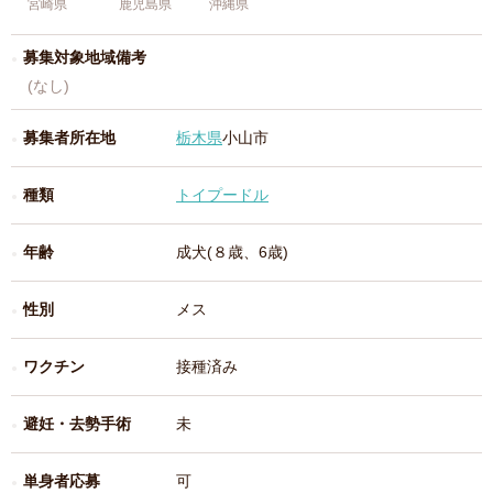
宮崎県
鹿児島県
沖縄県
募集対象地域備考
(なし)
募集者所在地
栃木県
小山市
種類
トイプードル
年齢
成犬(８歳、6歳)
性別
メス
ワクチン
接種済み
避妊・去勢手術
未
単身者応募
可