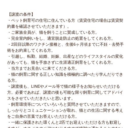
【譲渡の条件】
・ペット飼育可の住宅に住んでいる方（賃貸住宅の場合は賃貸契
約書を確認させていただきます）。
・ご家族全員が、猫を飼うことに賛成している方。
・完全室内飼いをし、適宜脱走防止の処置をしてくれる方。
・2回目以降のワクチン接種と、生後6ヶ月頃までに不妊・去勢手
術をお約束してくれる方。
・引越し、転勤、結婚、妊娠、出産などのライフスタイルの変化
があっても、猫を手放さずに生涯適正飼育をしてくれる方。
・当方までお見合いに来てくださる方。
・猫の飼育に関する正しい知識を積極的に調べたり学んだりでき
る方。
・譲渡後も、LINEやメール等で猫の様子をお知らせいただける
方。必要であれば、譲渡の後も可能な限り飼育に関してアドバイ
スをさせていただきたいと思います。
・飼育環境等についていろいろと質問させていただきますので、
しっかりとコミュニケーションが取れ、猫との生活に関する考え
をご自身の言葉でお答えいただける方。
・一緒に保護された環くんと2匹でお迎えいただける方も歓迎し