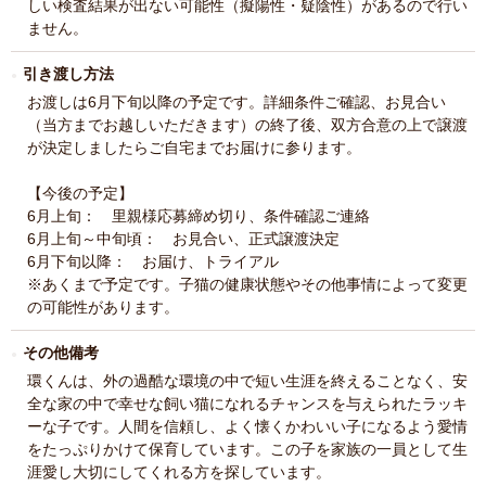
しい検査結果が出ない可能性（擬陽性・疑陰性）があるので行い
ません。
引き渡し方法
お渡しは6月下旬以降の予定です。詳細条件ご確認、お見合い
（当方までお越しいただきます）の終了後、双方合意の上で譲渡
が決定しましたらご自宅までお届けに参ります。
【今後の予定】
6月上旬： 里親様応募締め切り、条件確認ご連絡
6月上旬～中旬頃： お見合い、正式譲渡決定
6月下旬以降： お届け、トライアル
※あくまで予定です。子猫の健康状態やその他事情によって変更
の可能性があります。
その他備考
環くんは、外の過酷な環境の中で短い生涯を終えることなく、安
全な家の中で幸せな飼い猫になれるチャンスを与えられたラッキ
ーな子です。人間を信頼し、よく懐くかわいい子になるよう愛情
をたっぷりかけて保育しています。この子を家族の一員として生
涯愛し大切にしてくれる方を探しています。