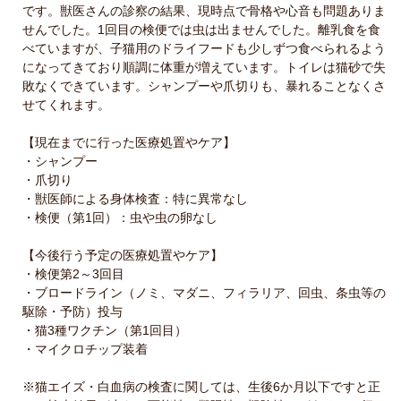
です。獣医さんの診察の結果、現時点で骨格や心音も問題ありま
せんでした。1回目の検便では虫は出ませんでした。離乳食を食
べていますが、子猫用のドライフードも少しずつ食べられるよう
になってきており順調に体重が増えています。トイレは猫砂で失
敗なくできています。シャンプーや爪切りも、暴れることなくさ
せてくれます。
【現在までに行った医療処置やケア】
・シャンプー
・爪切り
・獣医師による身体検査：特に異常なし
・検便（第1回）：虫や虫の卵なし
【今後行う予定の医療処置やケア】
・検便第2～3回目
・ブロードライン（ノミ、マダニ、フィラリア、回虫、条虫等の
駆除・予防）投与
・猫3種ワクチン（第1回目）
・マイクロチップ装着
※猫エイズ・白血病の検査に関しては、生後6か月以下ですと正