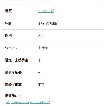
種類
ミックス猫
年齢
子猫(約8週齢)
性別
オス
ワクチン
未接種
避妊・去勢手術
未
単身者応募
可
高齢者応募
不可
掲載元URL
https://ameblo.jp/matatabikai/