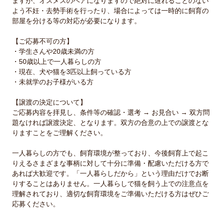
ますが、オスメスのペアになりますので絶対に遅れることのない
よう不妊・去勢手術を行ったり、場合によっては一時的に飼育の
部屋を分ける等の対応が必要になります。
【ご応募不可の方】
・学生さんや20歳未満の方
・50歳以上で一人暮らしの方
・現在、犬や猫を3匹以上飼っている方
・未就学のお子様がいる方
【譲渡の決定について】
ご応募内容を拝見し、条件等の確認・選考 → お見合い → 双方問
題なければ譲渡決定、となります。双方の合意の上での譲渡とな
りますことをご理解ください。
一人暮らしの方でも、飼育環境が整っており、今後飼育上で起こ
りえるさまざまな事柄に対して十分に準備・配慮いただける方で
あれば大歓迎です。「一人暮らしだから」という理由だけでお断
りすることはありません。一人暮らしで猫を飼う上での注意点を
理解されており、適切な飼育環境をご準備いただける方はぜひご
応募ください。