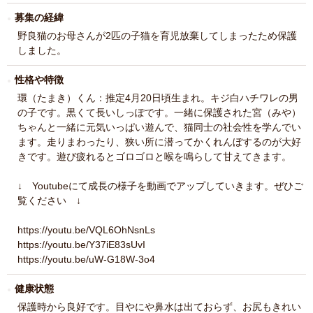
募集の経緯
野良猫のお母さんが2匹の子猫を育児放棄してしまったため保護
しました。
性格や特徴
環（たまき）くん：推定4月20日頃生まれ。キジ白ハチワレの男
の子です。黒くて長いしっぽです。一緒に保護された宮（みや）
ちゃんと一緒に元気いっぱい遊んで、猫同士の社会性を学んでい
ます。走りまわったり、狭い所に潜ってかくれんぼするのが大好
きです。遊び疲れるとゴロゴロと喉を鳴らして甘えてきます。
↓ Youtubeにて成長の様子を動画でアップしていきます。ぜひご
覧ください ↓
https://youtu.be/VQL6OhNsnLs
https://youtu.be/Y37iE83sUvI
https://youtu.be/uW-G18W-3o4
健康状態
保護時から良好です。目やにや鼻水は出ておらず、お尻もきれい