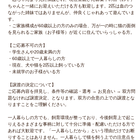
ちゃんと一緒にお迎えいただける方も歓迎します。2匹は血のつ
ながった姉妹ではありませんが、仲良くじゃれあって遊んでいま
す。
・ご家族構成が60歳以上の方のみの場合、万が一の時に猫の面倒
を見られるご家族（お子様等）が近くに住んでいらっしゃる方。
【ご応募不可の方】
・学生さんや20歳未満の方
・60歳以上で一人暮らしの方
・現在、犬や猫を2匹以上飼っている方
・未就学のお子様がいる方
【譲渡の決定について】
ご応募内容を拝見し、条件等の確認・選考 → お見合い → 双方問
題なければ譲渡決定、となります。双方の合意の上での譲渡とな
りますことをご理解ください。
一人暮らしの方でも、飼育環境が整っており、今後飼育上で起こ
りえるさまざまな事柄に対して十分に準備・配慮いただける方で
あれば大歓迎です。「一人暮らしだから」という理由だけでお断
りすることはありません。一人暮らしで猫を飼う上での注意点を