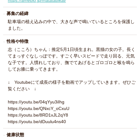
https://ameblo.jp/matatabikai/
募集の経緯
駐車場の植え込みの中で、大きな声で鳴いているところを保護し
ました。
性格や特徴
志（こころ）ちゃん：推定5月1日頃生まれ。黒猫の女の子。長く
てまっすぐなしっぽです。すごく早いスピードで走り回る、元気
な子です。人慣れしており、撫でてあげるとゴロゴロと喉を鳴ら
してお膝に乗ってきます。
↓ Youtubeにて成長の様子を動画でアップしていきます。ぜひご
覧ください ↓
https://youtu.be/04qYyu3iIhg
https://youtu.be/QNxcY_oCxuU
https://youtu.be/8RD1xJL2qY8
https://youtu.be/dDuulu4ns40
健康状態