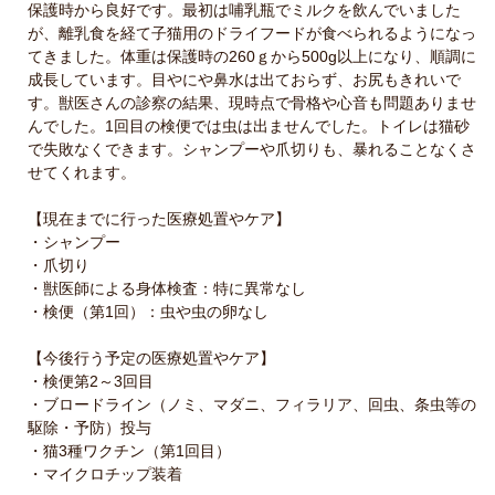
保護時から良好です。最初は哺乳瓶でミルクを飲んでいました
が、離乳食を経て子猫用のドライフードが食べられるようになっ
てきました。体重は保護時の260ｇから500g以上になり、順調に
成長しています。目やにや鼻水は出ておらず、お尻もきれいで
す。獣医さんの診察の結果、現時点で骨格や心音も問題ありませ
んでした。1回目の検便では虫は出ませんでした。トイレは猫砂
で失敗なくできます。シャンプーや爪切りも、暴れることなくさ
せてくれます。
【現在までに行った医療処置やケア】
・シャンプー
・爪切り
・獣医師による身体検査：特に異常なし
・検便（第1回）：虫や虫の卵なし
【今後行う予定の医療処置やケア】
・検便第2～3回目
・ブロードライン（ノミ、マダニ、フィラリア、回虫、条虫等の
駆除・予防）投与
・猫3種ワクチン（第1回目）
・マイクロチップ装着