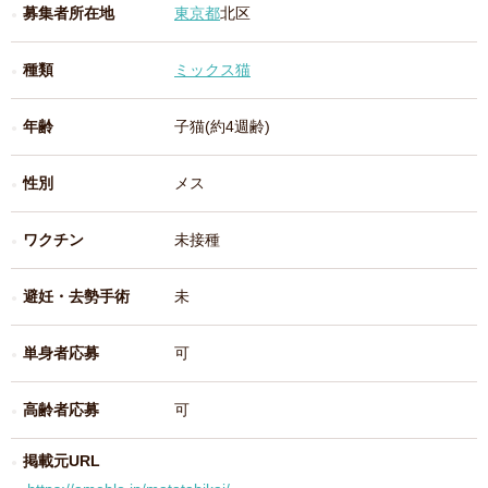
募集者所在地
東京都
北区
種類
ミックス猫
年齢
子猫(約4週齢)
性別
メス
ワクチン
未接種
避妊・去勢手術
未
単身者応募
可
高齢者応募
可
掲載元URL