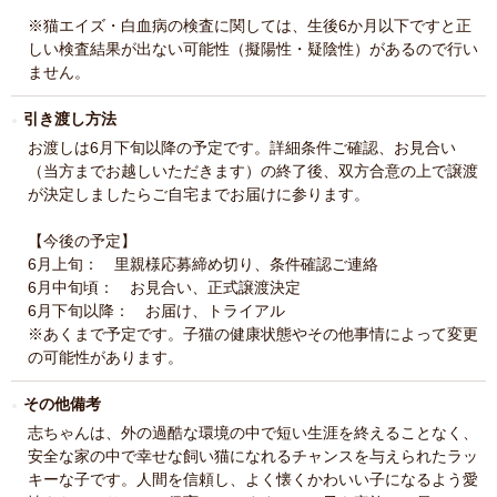
※猫エイズ・白血病の検査に関しては、生後6か月以下ですと正
しい検査結果が出ない可能性（擬陽性・疑陰性）があるので行い
ません。
引き渡し方法
お渡しは6月下旬以降の予定です。詳細条件ご確認、お見合い
（当方までお越しいただきます）の終了後、双方合意の上で譲渡
が決定しましたらご自宅までお届けに参ります。
【今後の予定】
6月上旬： 里親様応募締め切り、条件確認ご連絡
6月中旬頃： お見合い、正式譲渡決定
6月下旬以降： お届け、トライアル
※あくまで予定です。子猫の健康状態やその他事情によって変更
の可能性があります。
その他備考
志ちゃんは、外の過酷な環境の中で短い生涯を終えることなく、
安全な家の中で幸せな飼い猫になれるチャンスを与えられたラッ
キーな子です。人間を信頼し、よく懐くかわいい子になるよう愛