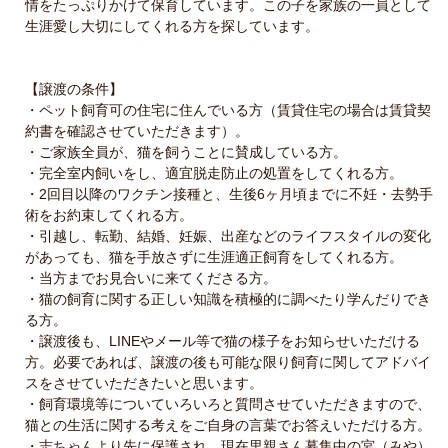
情をたっぷりかけて保育しています。この子を家族の一員として
生涯愛し大切にしてくれる方を探しています。
【譲渡の条件】
・ペット飼育可の住宅に住んでいる方（賃貸住宅の場合は賃貸契
約書を確認させていただきます）。
・ご家族全員が、猫を飼うことに賛成している方。
・完全室内飼いをし、適宜脱走防止の処置をしてくれる方。
・2回目以降のワクチン接種と、生後6ヶ月頃までに不妊・去勢手
術をお約束してくれる方。
・引越し、転勤、結婚、妊娠、出産などのライフスタイルの変化
があっても、猫を手放さずに生涯適正飼育をしてくれる方。
・当方までお見合いに来てくださる方。
・猫の飼育に関する正しい知識を積極的に調べたり学んだりでき
る方。
・譲渡後も、LINEやメール等で猫の様子をお知らせいただける
方。必要であれば、譲渡の後も可能な限り飼育に関してアドバイ
スをさせていただきたいと思います。
・飼育環境等についていろいろと質問させていただきますので、
猫との生活に関する考えをご自身の言葉でお答えいただける方。
・志ちゃんより先に保護され、現在里親さん募集中の宮（みや）