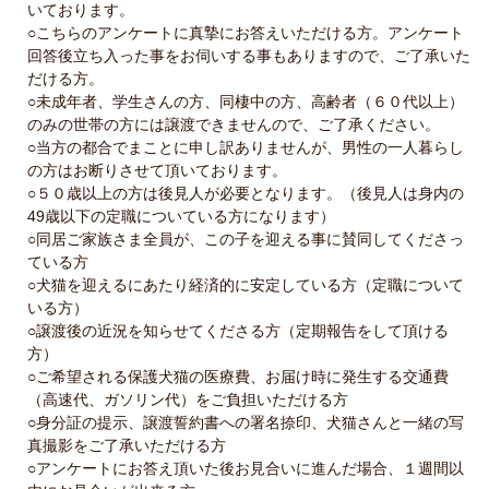
いております。
○こちらのアンケートに真摯にお答えいただける方。アンケート
回答後立ち入った事をお伺いする事もありますので、ご了承いた
だける方。
○未成年者、学生さんの方、同棲中の方、高齢者（６０代以上）
のみの世帯の方には譲渡できませんので、ご了承ください。
○当方の都合でまことに申し訳ありませんが、男性の一人暮らし
の方はお断りさせて頂いております。
○５０歳以上の方は後見人が必要となります。（後見人は身内の
49歳以下の定職についている方になります）
○同居ご家族さま全員が、この子を迎える事に賛同してくださっ
ている方
○犬猫を迎えるにあたり経済的に安定している方（定職について
いる方）
○譲渡後の近況を知らせてくださる方（定期報告をして頂ける
方）
○ご希望される保護犬猫の医療費、お届け時に発生する交通費
（高速代、ガソリン代）をご負担いただける方
○身分証の提示、譲渡誓約書への署名捺印、犬猫さんと一緒の写
真撮影をご了承いただける方
○アンケートにお答え頂いた後お見合いに進んだ場合、１週間以