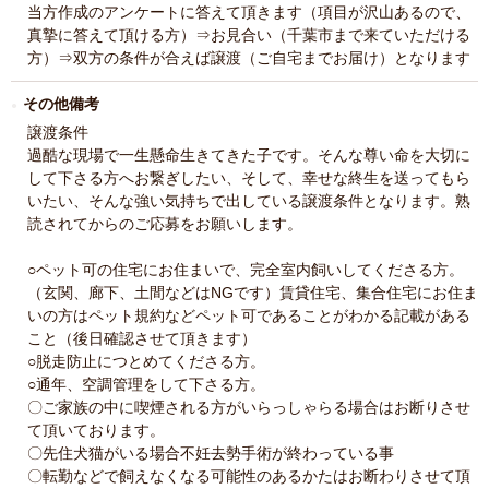
当方作成のアンケートに答えて頂きます（項目が沢山あるので、
真摯に答えて頂ける方）⇒お見合い（千葉市まで来ていただける
方）⇒双方の条件が合えば譲渡（ご自宅までお届け）となります
その他備考
譲渡条件
過酷な現場で一生懸命生きてきた子です。そんな尊い命を大切に
して下さる方へお繋ぎしたい、そして、幸せな終生を送ってもら
いたい、そんな強い気持ちで出している譲渡条件となります。熟
読されてからのご応募をお願いします。
○ペット可の住宅にお住まいで、完全室内飼いしてくださる方。
（玄関、廊下、土間などはNGです）賃貸住宅、集合住宅にお住ま
いの方はペット規約などペット可であることがわかる記載がある
こと（後日確認させて頂きます）
○脱走防止につとめてくださる方。
○通年、空調管理をして下さる方。
〇ご家族の中に喫煙される方がいらっしゃらる場合はお断りさせ
て頂いております。
〇先住犬猫がいる場合不妊去勢手術が終わっている事
〇転勤などで飼えなくなる可能性のあるかたはお断わりさせて頂