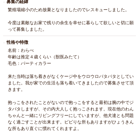
募集の経緯
繁殖場縮小のため放棄となりましたのでレスキューしました。
今度は素敵なお家で残りの余生を幸せに暮らして欲しいと切に願
って募集しました。
性格や特徴
名前：わらべ
年齢は推定４歳くらい（獣医みたて）
毛色：パーティカラー
来た当時は落ち着きがなくケージ中をウロウロバタバタとしてい
ました。我が家での生活も落ち着いてきましたので募集させて頂
きます。
抱っこをされたことがないので抱っこをすると最初は腕の中でジ
タバタしますが、その内大人しく抱っこされます。現在他のわん
ちゃんと一緒にリビングフリーにしていますが、他犬達とも問題
なく過ごすことが出来ます。ビビりな所もありますがひょうきん
な所もあり直ぐに慣れてくれますよ。