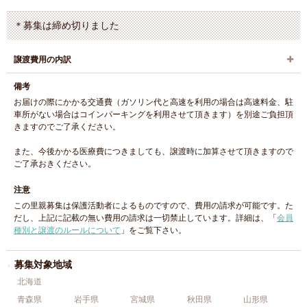
＊募集は締め切りました
譲渡費用の内訳
備考
お届けの際にかかる交通費（ガソリン代と高速を利用の場合は高速料金、駐
車所がない場合はコインパーキングを利用させて頂きます）を別途ご負担頂
きますのでご了承ください。
また、今後かかる医療費につきましても、譲渡時に加算させて頂きますので
ご了承おきください。
注意
この里親募集は保護活動者によるものですので、費用の請求が可能です。た
だし、上記に記載の無い費用の請求は一切禁止しています。詳細は、「
会員
種別と譲渡のルールについて
」をご覧下さい。
募集対象地域
北海道
青森県
岩手県
宮城県
秋田県
山形県