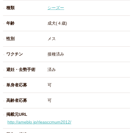
種類
シーズー
年齢
成犬(４歳)
性別
メス
ワクチン
接種済み
避妊・去勢手術
済み
単身者応募
可
高齢者応募
可
掲載元URL
http://ameblo.jp/rleasccmum2012/