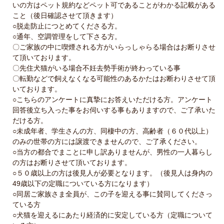
いの方はペット規約などペット可であることがわかる記載がある
こと（後日確認させて頂きます）
○脱走防止につとめてくださる方。
○通年、空調管理をして下さる方。
〇ご家族の中に喫煙される方がいらっしゃらる場合はお断りさせ
て頂いております。
〇先住犬猫がいる場合不妊去勢手術が終わっている事
〇転勤などで飼えなくなる可能性のあるかたはお断わりさせて頂
いております。
○こちらのアンケートに真摯にお答えいただける方。アンケート
回答後立ち入った事をお伺いする事もありますので、ご了承いた
だける方。
○未成年者、学生さんの方、同棲中の方、高齢者（６０代以上）
のみの世帯の方には譲渡できませんので、ご了承ください。
○当方の都合でまことに申し訳ありませんが、男性の一人暮らし
の方はお断りさせて頂いております。
○５０歳以上の方は後見人が必要となります。（後見人は身内の
49歳以下の定職についている方になります）
○同居ご家族さま全員が、この子を迎える事に賛同してくださっ
ている方
○犬猫を迎えるにあたり経済的に安定している方（定職について