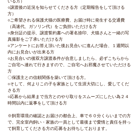
いる方）
○譲渡後の近況を知らせてくださる方（定期報告をして頂ける
方）
○ご希望される保護犬猫の医療費、お届け時に発生する交通費
（高速代、ガソリン代）をご負担いただける方
○身分証の提示、譲渡誓約書への署名捺印、犬猫さんと一緒の写
真撮影をご了承いただける方
○アンケートにお答え頂いた後お見合いに進んだ場合、１週間以
内にお見合いが出来る方
○お見合いの後双方譲渡条件が合意しましたら、必ずこちらから
ご自宅へ連れて行きますので、ご自宅へお邪魔させていただける
方
〇保護主との信頼関係を築いて頂ける方。
○そして、何よりこの子を家族として生涯大切にし、愛してくだ
さる方
○応募から結果まで当方とのやり取りをスムーズにしたい為２４
時間以内に返事をして頂ける方
※飼育環境の確認とお届けの都合上、車で６０分くらいまでの方
で、完全室内飼い・家族の一員として最後まで愛情と責任を持っ
て飼育してくださる方の応募をお待ちしております。