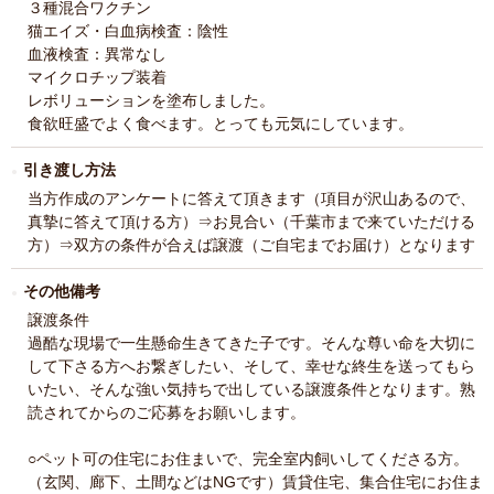
３種混合ワクチン
猫エイズ・白血病検査：陰性
血液検査：異常なし
マイクロチップ装着
レボリューションを塗布しました。
食欲旺盛でよく食べます。とっても元気にしています。
引き渡し方法
当方作成のアンケートに答えて頂きます（項目が沢山あるので、
真摯に答えて頂ける方）⇒お見合い（千葉市まで来ていただける
方）⇒双方の条件が合えば譲渡（ご自宅までお届け）となります
その他備考
譲渡条件
過酷な現場で一生懸命生きてきた子です。そんな尊い命を大切に
して下さる方へお繋ぎしたい、そして、幸せな終生を送ってもら
いたい、そんな強い気持ちで出している譲渡条件となります。熟
読されてからのご応募をお願いします。
○ペット可の住宅にお住まいで、完全室内飼いしてくださる方。
（玄関、廊下、土間などはNGです）賃貸住宅、集合住宅にお住ま