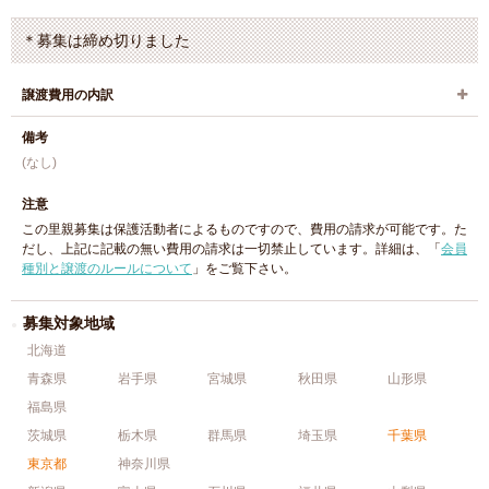
＊募集は締め切りました
譲渡費用の内訳
備考
(なし)
注意
この里親募集は保護活動者によるものですので、費用の請求が可能です。た
だし、上記に記載の無い費用の請求は一切禁止しています。詳細は、「
会員
種別と譲渡のルールについて
」をご覧下さい。
募集対象地域
北海道
青森県
岩手県
宮城県
秋田県
山形県
福島県
茨城県
栃木県
群馬県
埼玉県
千葉県
東京都
神奈川県