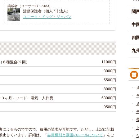
掲載者（ユーザーID：3183）
活動保護者（個人 / 非法人）
関
ユニーク・ドッグ・ジャパン
中
四
九州
（６種混合/２回）
11000円
3000円
5500円
8000円
日✕３ヶ月）フード・電気・人件費
63000円
9500円
者によるものですので、費用の請求が可能です。ただし、上記に記載
禁止しています。詳細は、「
会員種別と譲渡のルールについて
」をご