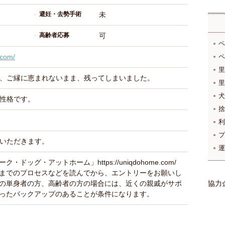
避妊・去勢手術
未
高齢者応募
可
ペ
ペ
.com/
里
、ご縁に恵まれないまま、残ってしまいました。
里
犬
性格です。
捨
利
プ
いただきます。
運
ドッグ・アットホーム」https://uniqdohome.com/
までのプロセスなどを読んでから、エントリーをお願いし
の単身者の方、高齢者の方の場合には、近くの親戚がサポ
協力
ったバックアップのあることが条件になります。