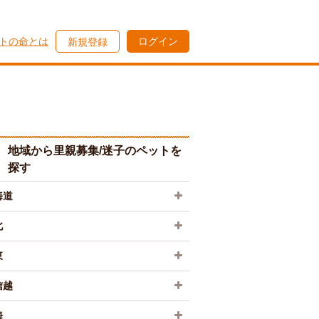
トの命とは
ログイン
新規登録
地域から里親募集/迷子のペットを
探す
海道
北
東
信越
海