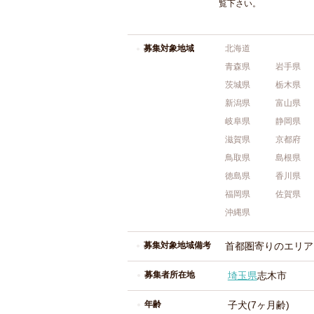
覧下さい。
募集対象地域
北海道
青森県
岩手県
茨城県
栃木県
新潟県
富山県
岐阜県
静岡県
滋賀県
京都府
鳥取県
島根県
徳島県
香川県
福岡県
佐賀県
沖縄県
募集対象地域備考
首都圏寄りのエリア
募集者所在地
埼玉県
志木市
年齢
子犬(7ヶ月齢)