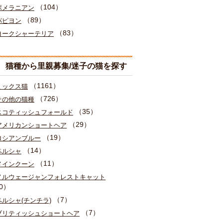
（104）
ポメラニアン
（89）
パピヨン
（83）
ヨークシャーテリア
猫種から里親募集/迷子の猫を探す
（1161）
ミックス猫
（726）
その他の猫種
（35）
スコティッシュフォールド
（29）
アメリカンショートヘア
（19）
ロシアンブルー
（14）
ペルシャ
（11）
メインクーン
ノルウェージャンフォレストキャット
0）
（7）
ペルシャ(チンチラ)
（7）
ブリティッシュショートヘア