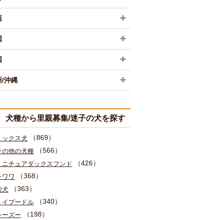
西
国
国
/沖縄
犬種から里親募集/迷子の犬を探す
（869）
ミックス犬
（566）
その他の犬種
（426）
ミニチュアダックスフンド
（368）
チワワ
（363）
柴犬
（340）
トイプードル
（198）
シーズー