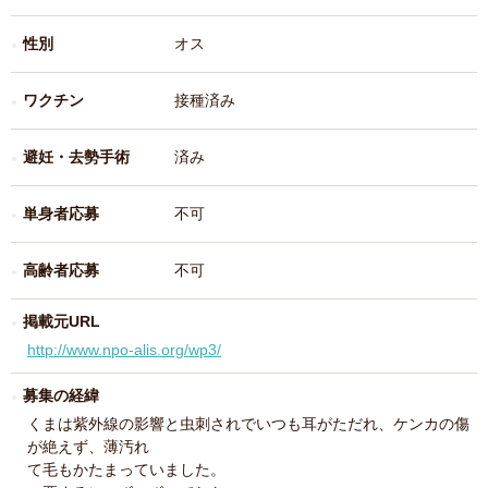
性別
オス
ワクチン
接種済み
避妊・去勢手術
済み
単身者応募
不可
高齢者応募
不可
掲載元URL
http://www.npo-alis.org/wp3/
募集の経緯
くまは紫外線の影響と虫刺されでいつも耳がただれ、ケンカの傷
が絶えず、薄汚れ
て毛もかたまっていました。