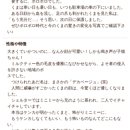
要するに、ボロボロでした。
くまは寒い日も暑い日も、いつも駐車場の車の下にいました。
ある日顔から血を流し、足の爪も剥がれたくまを見た私は、
「もう充分だ…」そう思い、次の日に保護しました。
ぜひボロボロ時代と今のくまの驚きの変化を写真でご確認下さ
い♪
性格や特徴
大きくていかついのに…なんか顔が可愛い！しかも鳴き声が子猫
ちゃん！
ミルクティー色の毛皮を優雅になびかせながら、よそ者の侵入
を許さない地域のボ
スでした。
つけられたあだ名は、まさかの「デカベージュ」(笑)
人間に威嚇がすごかったくまの顔は、今驚くほど優しくなりま
した。
シェルターではミニミーから兄のように慕われ、二人でイチャ
イチャしています。
本当はケンカが弱かったくまと、怖がりミニミーに、
もうケンカしなくてもいい、もう怖いものなんてどこにもな
い、