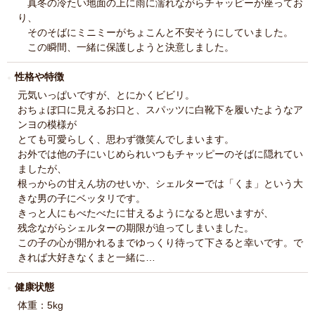
真冬の冷たい地面の上に雨に濡れながらチャッピーが座ってお
り、
そのそばにミニミーがちょこんと不安そうにしていました。
この瞬間、一緒に保護しようと決意しました。
性格や特徴
元気いっぱいですが、とにかくビビリ。
おちょぼ口に見えるお口と、スパッツに白靴下を履いたようなア
ンヨの模様が
とても可愛らしく、思わず微笑んでしまいます。
お外では他の子にいじめられいつもチャッピーのそばに隠れてい
ましたが、
根っからの甘えん坊のせいか、シェルターでは「くま」という大
きな男の子にベッタリです。
きっと人にもべたべたに甘えるようになると思いますが、
残念ながらシェルターの期限が迫ってしまいました。
この子の心が開かれるまでゆっくり待って下さると幸いです。で
きれば大好きなくまと一緒に…
健康状態
体重：5kg