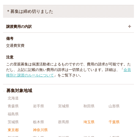
＊募集は締め切りました
譲渡費用の内訳
備考
交通費実費
注意
この里親募集は保護活動者によるものですので、費用の請求が可能です。た
だし、上記に記載の無い費用の請求は一切禁止しています。詳細は、「
会員
種別と譲渡のルールについて
」をご覧下さい。
募集対象地域
北海道
青森県
岩手県
宮城県
秋田県
山形県
福島県
茨城県
栃木県
群馬県
埼玉県
千葉県
東京都
神奈川県