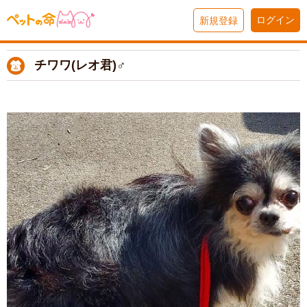
ログイン
新規登録
チワワ(レオ君)♂️