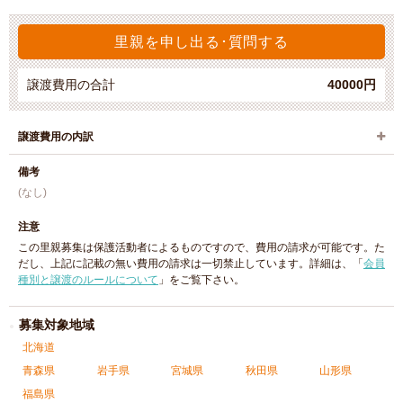
里親を申し出る･質問する
譲渡費用の合計
40000円
譲渡費用の内訳
備考
(なし)
注意
この里親募集は保護活動者によるものですので、費用の請求が可能です。た
だし、上記に記載の無い費用の請求は一切禁止しています。詳細は、「
会員
種別と譲渡のルールについて
」をご覧下さい。
募集対象地域
北海道
青森県
岩手県
宮城県
秋田県
山形県
福島県