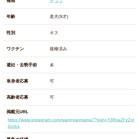
種類
チワワ
年齢
老犬(9才)
性別
オス
ワクチン
接種済み
避妊・去勢手術
未
単身者応募
可
高齢者応募
可
掲載元URL
https://www.instagram.com/wannyanmama7?igsh=Y3Rza2FzZnl
0cnh1