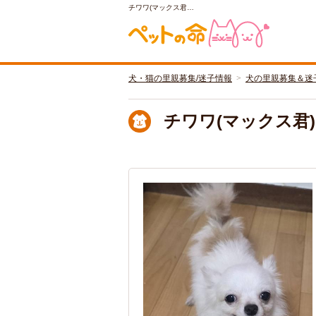
チワワ(マックス君…
犬・猫の里親募集/迷子情報
犬の里親募集＆迷
チワワ(マックス君)♂