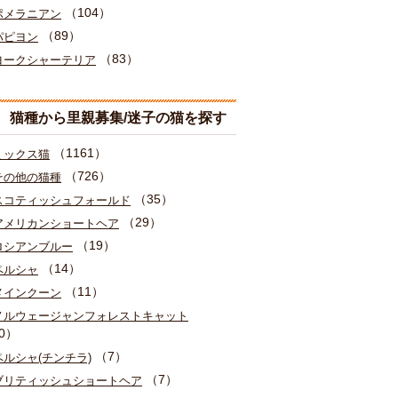
（104）
ポメラニアン
（89）
パピヨン
（83）
ヨークシャーテリア
猫種から里親募集/迷子の猫を探す
（1161）
ミックス猫
（726）
その他の猫種
（35）
スコティッシュフォールド
（29）
アメリカンショートヘア
（19）
ロシアンブルー
（14）
ペルシャ
（11）
メインクーン
ノルウェージャンフォレストキャット
0）
（7）
ペルシャ(チンチラ)
（7）
ブリティッシュショートヘア