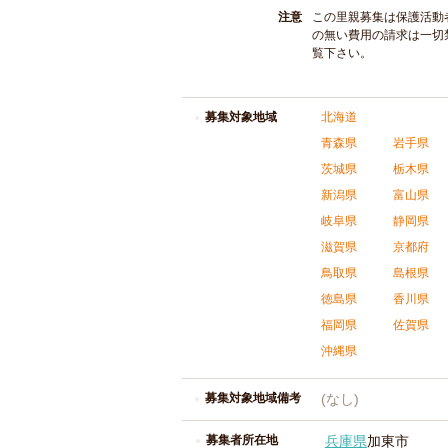
注意
この里親募集は保護活動
の無い費用の請求は一切
覧下さい。
募集対象地域
北海道
青森県
岩手県
茨城県
栃木県
新潟県
富山県
岐阜県
静岡県
滋賀県
京都府
鳥取県
島根県
徳島県
香川県
福岡県
佐賀県
沖縄県
募集対象地域備考
(なし)
募集者所在地
兵庫県
加東市