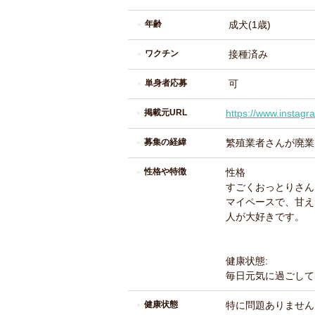
年齢
成犬(1歳)
ワクチン
接種済み
単身者応募
可
掲載元URL
https://www.insta
募集の経緯
繁殖業者さんが廃業
性格や特徴
性格
すごくおっとりさん
マイペースで、甘え
人が大好きです。
健康状態:
毎日元気に過ごして
健康状態
特に問題ありません