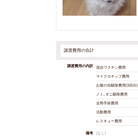
譲渡費用の合計
譲渡費用の内訳
混合ワクチン費用
マイクロチップ費用
お腹の虫駆除費用(3回分)
ノミ､ダニ駆除費用
去勢手術費用
活動費用
レスキュー費用
備考
(なし)