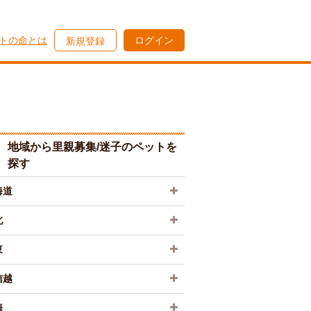
トの命とは
ログイン
新規登録
地域から里親募集/迷子のペットを
探す
海道
北
東
信越
海