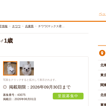
ペッ
子情報
チワワ
兵庫県
チワワ(マックス君…
️1歳
北
東
写真をクリックすると拡大して表示されます。
関
掲載期限：2026年09月30日まで
北
募集番号：43075
里親募集中
掲載日：2026年06月01日
東