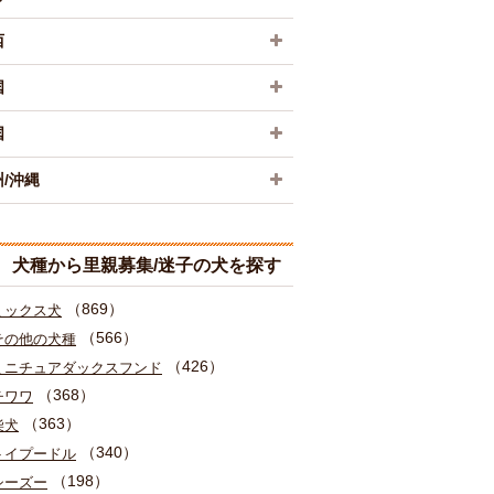
西
国
国
/沖縄
犬種から里親募集/迷子の犬を探す
（869）
ミックス犬
（566）
その他の犬種
（426）
ミニチュアダックスフンド
（368）
チワワ
（363）
柴犬
（340）
トイプードル
（198）
シーズー