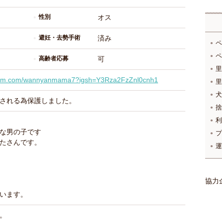
性別
オス
避妊・去勢手術
済み
ペ
ペ
高齢者応募
可
里
gram.com/wannyanmama7?igsh=Y3Rza2FzZnl0cnh1
里
犬
される為保護しました。
捨
利
な男の子です
プ
たさんです。
運
協力
います。
。