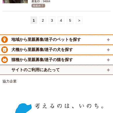
募集ID：34664
掲載終了
1
2
3
4
5
>
地域から里親募集/迷子のペットを探す
犬種から里親募集/迷子の犬を探す
猫種から里親募集/迷子の猫を探す
サイトのご利用にあたって
協力企業