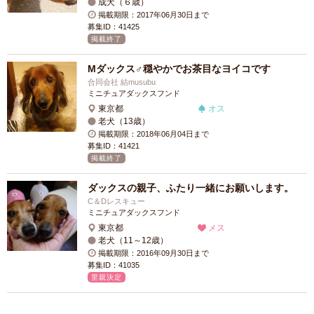
成犬（６歳）
掲載期限：2017年06月30日まで
募集ID：41425
掲載終了
Mダックス♂穏やかでお茶目なヨイコです
合同会社 結musubu
ミニチュアダックスフンド
東京都
オス
老犬（13歳）
掲載期限：2018年06月04日まで
募集ID：41421
掲載終了
ダックスの親子、ふたり一緒にお願いします。
C＆Dレスキュー
ミニチュアダックスフンド
東京都
メス
老犬（11～12歳）
掲載期限：2016年09月30日まで
募集ID：41035
里親決定