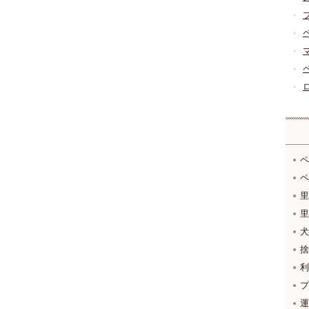
ペ
ペ
里
里
犬
捨
利
プ
運