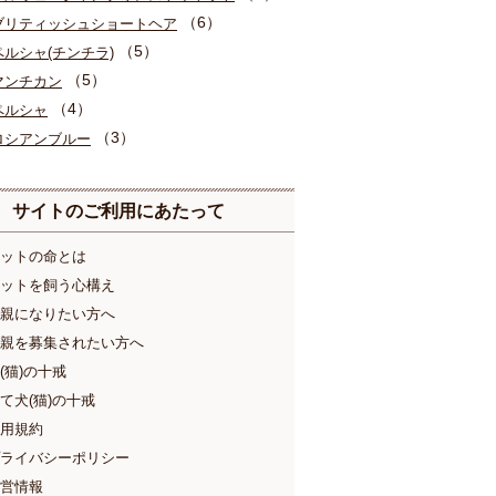
（6）
ブリティッシュショートヘア
（5）
ペルシャ(チンチラ)
（5）
マンチカン
（4）
ペルシャ
（3）
ロシアンブルー
サイトのご利用にあたって
ットの命とは
ットを飼う心構え
親になりたい方へ
親を募集されたい方へ
(猫)の十戒
て犬(猫)の十戒
用規約
ライバシーポリシー
営情報