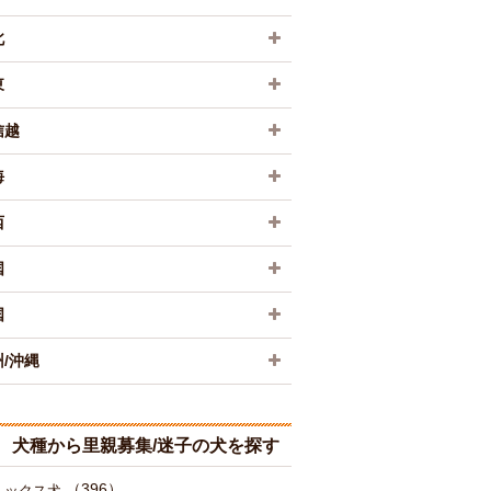
北
東
信越
海
西
国
国
/沖縄
犬種から里親募集/迷子の犬を探す
（396）
ミックス犬