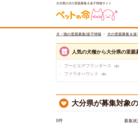
大分県の犬の里親募集＆迷子情報サイト
犬・猫の里親募集/迷子情報
犬の里親募集＆迷
人気の犬種から大分県の里親
ブービエデフランダース
（0）
ファラオハウンド
（0）
大分県が募集対象の
0件
募集状