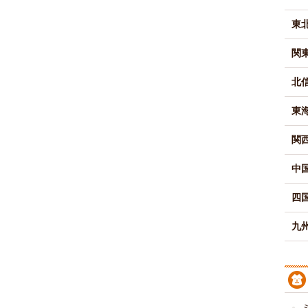
東
関
北
東
関
中
四
九州