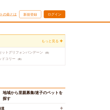
トの命とは
ログイン
新規登録
もっと見る
セットグリフォンバンデーン
（0）
ッドコリー
（0）
地域から里親募集/迷子のペットを
探す
海道