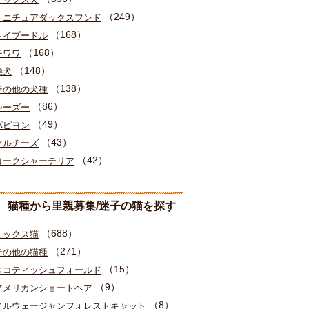
（249）
ミニチュアダックスフンド
（168）
トイプードル
（168）
チワワ
（148）
柴犬
（138）
その他の犬種
（86）
シーズー
（49）
パピヨン
（43）
マルチーズ
（42）
ヨークシャーテリア
猫種から里親募集/迷子の猫を探す
（688）
ミックス猫
（271）
その他の猫種
（15）
スコティッシュフォールド
（9）
アメリカンショートヘア
（8）
ノルウェージャンフォレストキャット