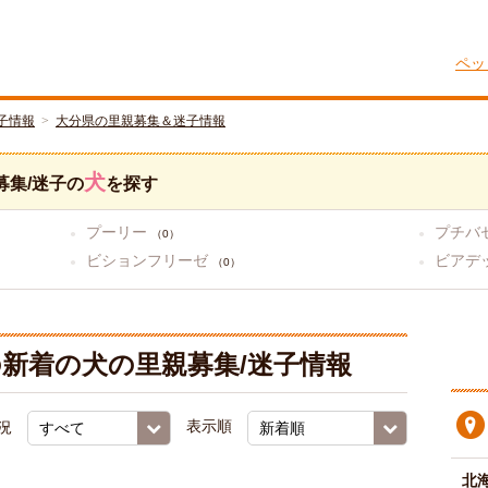
ペッ
子情報
大分県の里親募集＆迷子情報
犬
募集/迷子の
を探す
プーリー
プチバ
（0）
ビションフリーゼ
ビアデ
（0）
新着の犬の里親募集/迷子情報
況
表示順
北