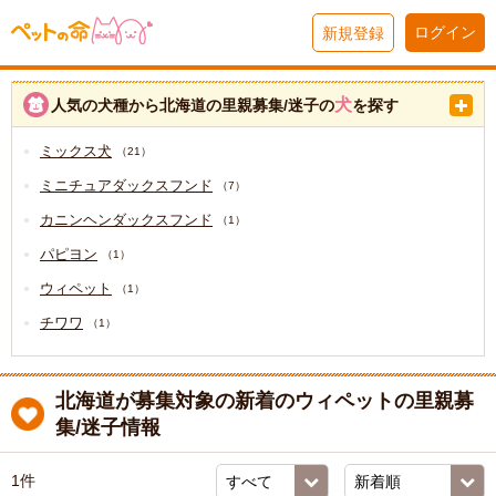
ログイン
新規登録
犬
人気の犬種から北海道の里親募集/迷子の
を探す
ミックス犬
（21）
ミニチュアダックスフンド
（7）
カニンヘンダックスフンド
（1）
パピヨン
（1）
ウィペット
（1）
チワワ
（1）
北海道が募集対象の新着のウィペットの里親募
集/迷子情報
1件