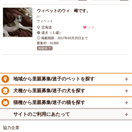
ウィペットのウィ 雌です。
jizi
ウィペット
北海道
メス
成犬（１歳）
掲載期限：2017年03月25日まで
募集ID：41366
掲載終了
地域から里親募集/迷子のペットを探す
犬種から里親募集/迷子の犬を探す
猫種から里親募集/迷子の猫を探す
サイトのご利用にあたって
協力企業