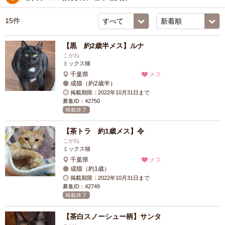
15件
【黒 約2歳半メス】ルナ
こがね
ミックス猫
千葉県
メス
成猫（約2歳半）
掲載期限：2022年10月31日まで
募集ID：42750
掲載終了
【茶トラ 約1歳メス】令
こがね
ミックス猫
千葉県
メス
成猫（約1歳）
掲載期限：2022年10月31日まで
募集ID：42749
掲載終了
【茶白スノーシュー柄】サンタ