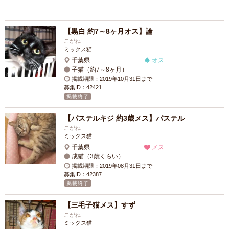
【黒白 約7～8ヶ月オス】論
こがね
ミックス猫
千葉県
オス
子猫（約7～8ヶ月）
掲載期限：2019年10月31日まで
募集ID：42421
掲載終了
【パステルキジ 約3歳メス】パステル
こがね
ミックス猫
千葉県
メス
成猫（3歳くらい）
掲載期限：2019年08月31日まで
募集ID：42387
掲載終了
【三毛子猫メス】すず
こがね
ミックス猫