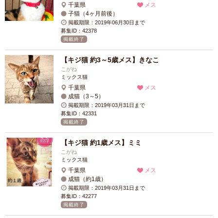
千葉県
メス
子猫（4ヶ月前後）
掲載期限：2019年06月30日まで
募集ID：42378
掲載終了
【キジ猫 約3～5歳メス】きなこ
こがね
ミックス猫
千葉県
メス
成猫（3～5）
掲載期限：2019年03月31日まで
募集ID：42331
掲載終了
【キジ猫 約1歳メス】ミミ
こがね
ミックス猫
千葉県
メス
成猫（約1歳）
掲載期限：2019年03月31日まで
募集ID：42277
掲載終了