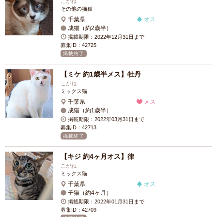
こがね
その他の猫種
千葉県
オス
成猫（約2歳半）
掲載期限：2022年12月31日まで
募集ID：42725
掲載終了
【ミケ 約1歳半メス】牡丹
こがね
ミックス猫
千葉県
メス
成猫（約1歳半）
掲載期限：2022年03月31日まで
募集ID：42713
掲載終了
【キジ 約4ヶ月オス】律
こがね
ミックス猫
千葉県
オス
子猫（約4ヶ月）
掲載期限：2022年01月31日まで
募集ID：42709