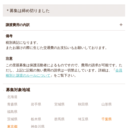
＊募集は締め切りました
譲渡費用の内訳
備考
税別表記になります。
またお届けの際に生じた交通費のお支払いもお願いしております。
注意
この里親募集は保護活動者によるものですので、費用の請求が可能です。た
だし、上記に記載の無い費用の請求は一切禁止しています。詳細は、「
会員
種別と譲渡のルールについて
」をご覧下さい。
募集対象地域
北海道
青森県
岩手県
宮城県
秋田県
山形県
福島県
茨城県
栃木県
群馬県
埼玉県
千葉県
東京都
神奈川県