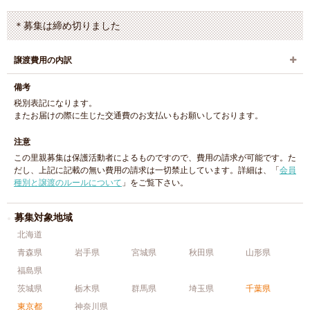
＊募集は締め切りました
譲渡費用の内訳
備考
税別表記になります。
またお届けの際に生じた交通費のお支払いもお願いしております。
注意
この里親募集は保護活動者によるものですので、費用の請求が可能です。た
だし、上記に記載の無い費用の請求は一切禁止しています。詳細は、「
会員
種別と譲渡のルールについて
」をご覧下さい。
募集対象地域
北海道
青森県
岩手県
宮城県
秋田県
山形県
福島県
茨城県
栃木県
群馬県
埼玉県
千葉県
東京都
神奈川県