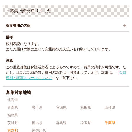
＊募集は締め切りました
譲渡費用の内訳
備考
税別表記になります。
またお届けの際に生じた交通費のお支払いもお願いしております。
注意
この里親募集は保護活動者によるものですので、費用の請求が可能です。た
だし、上記に記載の無い費用の請求は一切禁止しています。詳細は、「
会員
種別と譲渡のルールについて
」をご覧下さい。
募集対象地域
北海道
青森県
岩手県
宮城県
秋田県
山形県
福島県
茨城県
栃木県
群馬県
埼玉県
千葉県
東京都
神奈川県