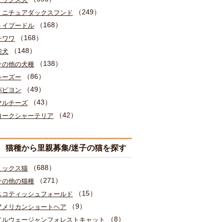
（249）
ミニチュアダックスフンド
（168）
トイプードル
（168）
チワワ
（148）
柴犬
（138）
その他の犬種
（86）
シーズー
（49）
パピヨン
（43）
マルチーズ
（42）
ヨークシャーテリア
猫種から里親募集/迷子の猫を探す
（688）
ミックス猫
（271）
その他の猫種
（15）
スコティッシュフォールド
（9）
アメリカンショートヘア
（8）
ノルウェージャンフォレストキャット