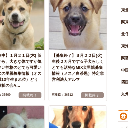
東
関
北
東
中】１月２１日(木) 茨
【募集終了】３月２２日(火)
関
から、大きな体ですが気
生後２カ月です☆子犬らしく
さい性格のとても可愛い
とても活発なMIX犬里親募集
中
犬の里親募集情報（オス
情報（メス／白茶黒）特定非
成13年生まれ位）どう
営利法人アルマ
四
福祉の会A…
九州
36569
募集ID：36512
掲載終了
掲載終了