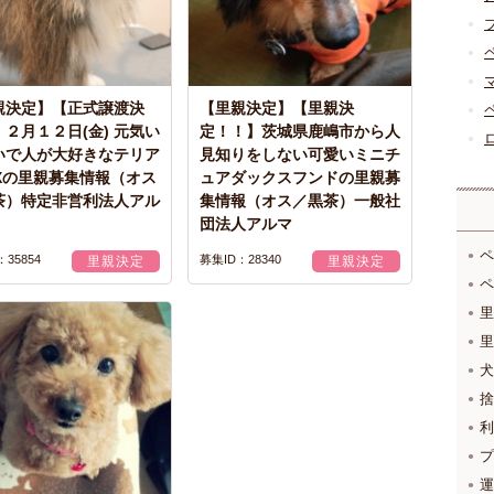
親決定】【正式譲渡決
【里親決定】【里親決
２月１２日(金) 元気い
定！！】茨城県鹿嶋市から人
いで人が大好きなテリア
見知りをしない可愛いミニチ
IXの里親募集情報（オス
ュアダックスフンドの里親募
茶）特定非営利法人アル
集情報（オス／黒茶）一般社
団法人アルマ
ペ
35854
募集ID：28340
里親決定
里親決定
ペ
里
里
犬
捨
利
プ
運