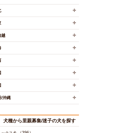
北
東
信越
海
西
国
国
/沖縄
犬種から里親募集/迷子の犬を探す
（396）
ミックス犬