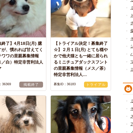
終了】4月18日(月) 臆
【トライアル決定！募集終了
すが、慣れれば甘えてく
☆】２月１日(月) とても穏や
チワワの里親募集情報
かで他犬猫とも一緒に居られ
ス／白）特定非営利法人
るミニチュアダックスフント
マ
の里親募集情報（メス／茶）
特定非営利法人…
36369
募集ID：36183
掲載終了
トライアル
中