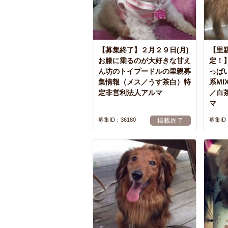
【募集終了】２月２９日(月)
【里
お膝に乗るのが大好きな甘え
定！】
ん坊のトイプードルの里親募
っぱ
集情報（メス／うす茶白）特
系M
定非営利法人アルマ
／白
マ
募集ID：36180
募集ID：
掲載終了