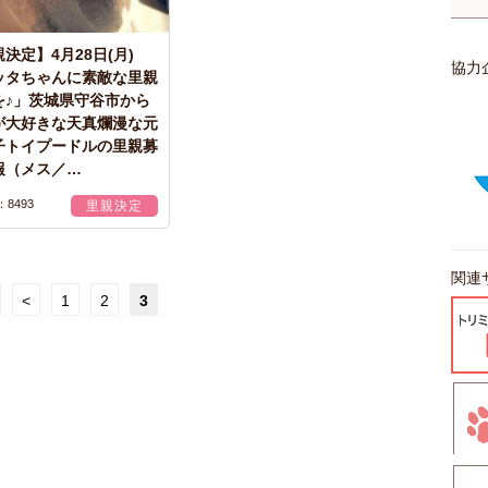
決定】4月28日(月)
協力
ッタちゃんに素敵な里親
を♪」茨城県守谷市から
が大好きな天真爛漫な元
子トイプードルの里親募
報（メス／…
：8493
里親決定
関連
<
1
2
3