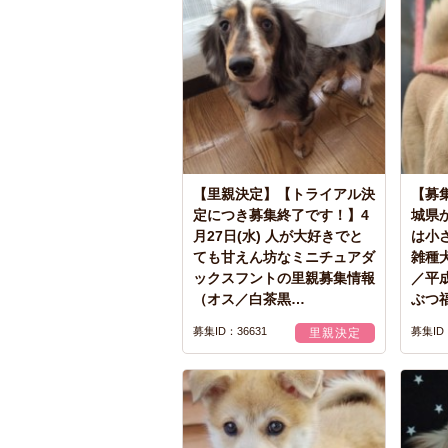
【里親決定】【トライアル決
【募集
定につき募集終了です！】4
城県
月27日(水) 人が大好きでと
は小
ても甘えん坊なミニチュアダ
雑種
ックスフントの里親募集情報
／平
（オス／白茶黒…
ぶつ
募集ID：36631
募集ID：
里親決定