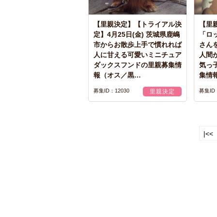
【里親決定】【トライアル決
【里親
定】4月25日(金) 茨城県鹿嶋
「ロ
市からお散歩上手で慣れれば
さん
人に甘える可愛いミニチュア
人間
ダックスフンドの里親募集情
気っ
報（オス／黒…
集情
募集ID：12030
募集ID
里親決定
|<<