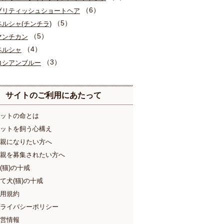
（6）
ブリティッシュショートヘア
（5）
ペルシャ(チンチラ)
（5）
マンチカン
（4）
ペルシャ
（3）
ロシアンブルー
サイトのご利用にあたって
ットの命とは
ットを飼う心構え
親になりたい方へ
親を募集されたい方へ
(猫)の十戒
て犬(猫)の十戒
用規約
ライバシーポリシー
営情報