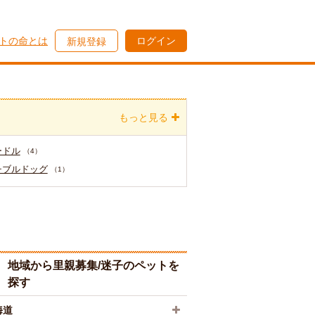
トの命とは
ログイン
新規登録
もっと見る
ードル
（4）
チブルドッグ
（1）
地域から里親募集/迷子のペットを
探す
海道