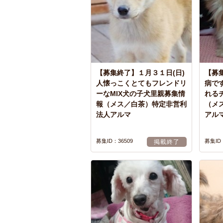
【募集終了】１月３１日(日)
【募集
人懐っこくとてもフレンドリ
病で
ーなMIX犬の子犬里親募集情
れる
報（メス／白茶）特定非営利
（メ
法人アルマ
アル
募集ID：36509
募集ID：
掲載終了