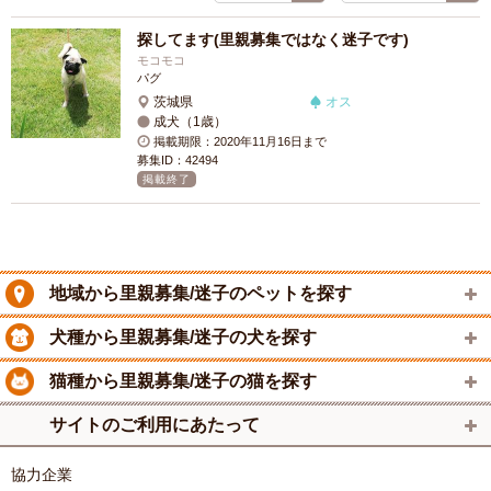
探してます(里親募集ではなく迷子です)
モコモコ
パグ
茨城県
オス
成犬（1歳）
掲載期限：2020年11月16日まで
募集ID：42494
掲載終了
地域から里親募集/迷子のペットを探す
犬種から里親募集/迷子の犬を探す
猫種から里親募集/迷子の猫を探す
サイトのご利用にあたって
協力企業