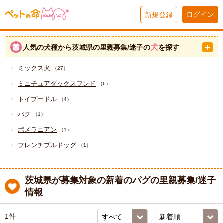
ログイン
新規登録
犬
人気の犬種から茨城県の里親募集/迷子の
を探す
ミックス犬
（27）
ミニチュアダックスフンド
（6）
トイプードル
（4）
パグ
（1）
ポメラニアン
（1）
フレンチブルドッグ
（1）
茨城県が募集対象の新着のパグの里親募集/迷子
情報
1件