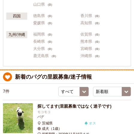
山口県
（0）
徳島県
香川県
四国
（0）
（0）
愛媛県
高知県
（0）
（0）
福岡県
佐賀県
九州/沖縄
（0）
（0）
長崎県
熊本県
（0）
（0）
大分県
宮崎県
（0）
（0）
鹿児島県
沖縄県
（0）
（0）
新着のパグの里親募集/迷子情報
7件
探してます(里親募集ではなく迷子です)
モコモコ
パグ
茨城県
オス
成犬（1歳）