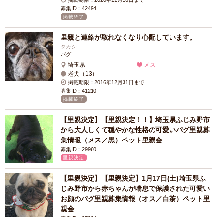
掲載期限：2020年11月16日まで
募集ID：42494
掲載終了
里親と連絡が取れなくなり心配しています。
タカシ
パグ
埼玉県
メス
老犬（13）
掲載期限：2016年12月31日まで
募集ID：41210
掲載終了
【里親決定】【里親決定！！】埼玉県ふじみ野市
から大人しくて穏やかな性格の可愛いパグ里親募
集情報（メス／黒）ペット里親会
募集ID：29960
里親決定
【里親決定】【里親決定】1月17日(土)埼玉県ふ
じみ野市から赤ちゃんが喘息で保護された可愛い
お顔のパグ里親募集情報（オス／白茶）ペット里
親会