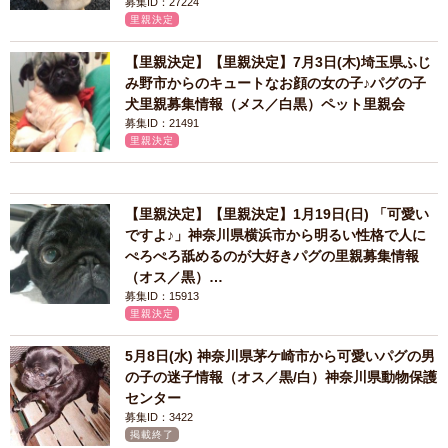
募集ID：27224
里親決定
【里親決定】【里親決定】7月3日(木)埼玉県ふじ
み野市からのキュートなお顔の女の子♪パグの子
犬里親募集情報（メス／白黒）ペット里親会
募集ID：21491
里親決定
【里親決定】【里親決定】1月19日(日) 「可愛い
ですよ♪」神奈川県横浜市から明るい性格で人に
ぺろぺろ舐めるのが大好きパグの里親募集情報
（オス／黒）…
募集ID：15913
里親決定
5月8日(水) 神奈川県茅ケ崎市から可愛いパグの男
の子の迷子情報（オス／黒/白）神奈川県動物保護
センター
募集ID：3422
掲載終了