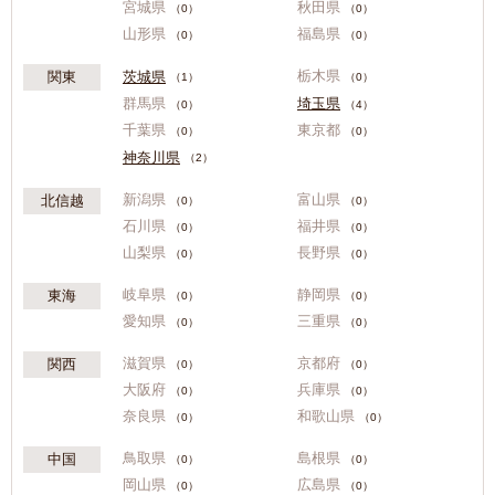
宮城県
秋田県
（0）
（0）
山形県
福島県
（0）
（0）
栃木県
茨城県
関東
（1）
（0）
群馬県
埼玉県
（0）
（4）
千葉県
東京都
（0）
（0）
神奈川県
（2）
新潟県
富山県
北信越
（0）
（0）
石川県
福井県
（0）
（0）
山梨県
長野県
（0）
（0）
岐阜県
静岡県
東海
（0）
（0）
愛知県
三重県
（0）
（0）
滋賀県
京都府
関西
（0）
（0）
大阪府
兵庫県
（0）
（0）
奈良県
和歌山県
（0）
（0）
鳥取県
島根県
中国
（0）
（0）
岡山県
広島県
（0）
（0）