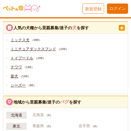
ログイン
新規登録
犬
人気の犬種から里親募集/迷子の
を探す
ミックス犬
（396）
ミニチュアダックスフンド
（249）
トイプードル
（168）
チワワ
（168）
柴犬
（148）
シーズー
（86）
パグ
地域から里親募集/迷子の
を探す
北海道
北海道
（0）
青森県
岩手県
東北
（0）
（0）