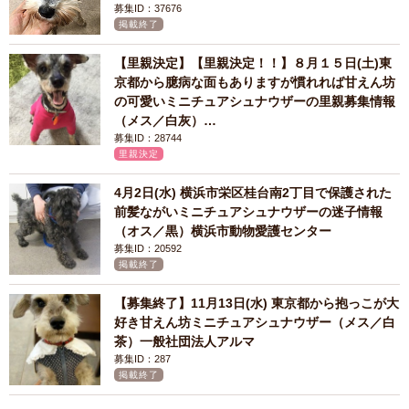
募集ID：37676
掲載終了
【里親決定】【里親決定！！】８月１５日(土)東
京都から臆病な面もありますが慣れれば甘えん坊
の可愛いミニチュアシュナウザーの里親募集情報
（メス／白灰）…
募集ID：28744
里親決定
4月2日(水) 横浜市栄区桂台南2丁目で保護された
前髪ながいミニチュアシュナウザーの迷子情報
（オス／黒）横浜市動物愛護センター
募集ID：20592
掲載終了
【募集終了】11月13日(水) 東京都から抱っこが大
好き甘えん坊ミニチュアシュナウザー（メス／白
茶）一般社団法人アルマ
募集ID：287
掲載終了