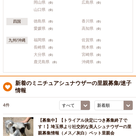
岡山県
広島県
（0）
（0）
山口県
（0）
徳島県
香川県
四国
（0）
（0）
愛媛県
高知県
（0）
（0）
福岡県
佐賀県
九州/沖縄
（0）
（0）
長崎県
熊本県
（0）
（0）
大分県
宮崎県
（0）
（0）
鹿児島県
沖縄県
（0）
（0）
新着のミニチュアシュナウザーの里親募集/迷子
情報
4件
【募集中】【トライアル決定につき募集終了で
す！】埼玉県より社交的な美人シュナウザーの里
親募集情報（メス／灰白）ペット里親会