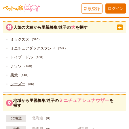
ログイン
新規登録
犬
人気の犬種から里親募集/迷子の
を探す
ミックス犬
（396）
ミニチュアダックスフンド
（249）
トイプードル
（168）
チワワ
（168）
柴犬
（148）
シーズー
（86）
ミニチュアシュナウザー
地域から里親募集/迷子の
を
探す
北海道
北海道
（0）
青森県
岩手県