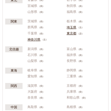
東北
（0）
（0）
宮城県
秋田県
（0）
（0）
山形県
福島県
（0）
（0）
茨城県
栃木県
関東
（0）
（0）
群馬県
埼玉県
（0）
（1）
千葉県
東京都
（0）
（2）
神奈川県
（1）
新潟県
富山県
北信越
（0）
（0）
石川県
福井県
（0）
（0）
山梨県
長野県
（0）
（0）
岐阜県
静岡県
東海
（0）
（0）
愛知県
三重県
（0）
（0）
滋賀県
京都府
関西
（0）
（0）
大阪府
兵庫県
（0）
（0）
奈良県
和歌山県
（0）
（0）
鳥取県
島根県
中国
（0）
（0）