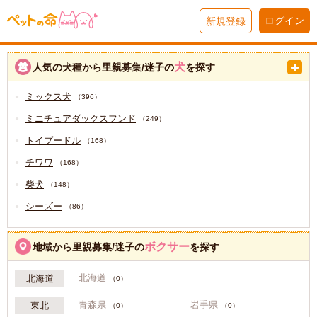
ログイン
新規登録
犬
人気の犬種から里親募集/迷子の
を探す
ミックス犬
（396）
ミニチュアダックスフンド
（249）
トイプードル
（168）
チワワ
（168）
柴犬
（148）
シーズー
（86）
ボクサー
地域から里親募集/迷子の
を探す
北海道
北海道
（0）
青森県
岩手県
東北
（0）
（0）