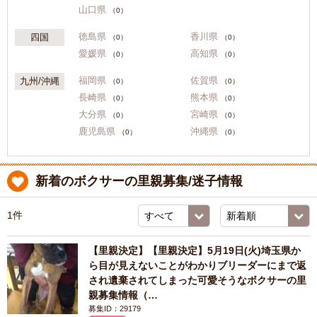
山口県
（0）
徳島県
香川県
四国
（0）
（0）
愛媛県
高知県
（0）
（0）
福岡県
佐賀県
九州/沖縄
（0）
（0）
長崎県
熊本県
（0）
（0）
大分県
宮崎県
（0）
（0）
鹿児島県
沖縄県
（0）
（0）
新着のボクサーの里親募集/迷子情報
1件
【里親決定】【里親決定】5月19日(火)埼玉県か
ら目が見えないことがわかりブリーダーにまで返
され遺棄されてしまった可愛そうなボクサーの里
親募集情報（…
募集ID：29179