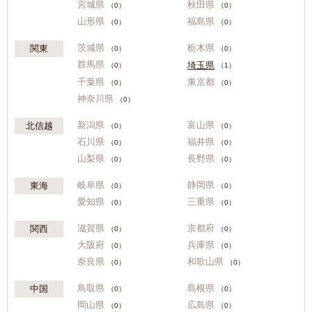
宮城県
秋田県
（0）
（0）
山形県
福島県
（0）
（0）
茨城県
栃木県
関東
（0）
（0）
群馬県
埼玉県
（0）
（1）
千葉県
東京都
（0）
（0）
神奈川県
（0）
新潟県
富山県
北信越
（0）
（0）
石川県
福井県
（0）
（0）
山梨県
長野県
（0）
（0）
岐阜県
静岡県
東海
（0）
（0）
愛知県
三重県
（0）
（0）
滋賀県
京都府
関西
（0）
（0）
大阪府
兵庫県
（0）
（0）
奈良県
和歌山県
（0）
（0）
鳥取県
島根県
中国
（0）
（0）
岡山県
広島県
（0）
（0）