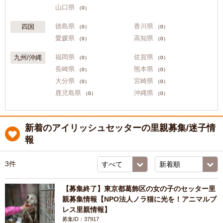
山口県
（0）
徳島県
香川県
四国
（0）
（0）
愛媛県
高知県
（0）
（0）
福岡県
佐賀県
九州/沖縄
（0）
（0）
長崎県
熊本県
（0）
（0）
大分県
宮崎県
（0）
（0）
鹿児島県
沖縄県
（0）
（0）
新着のアイリッシュセッターの里親募集/迷子情
報
3件
【募集終了】東京都葛飾区の女の子のセッター里
親募集情報【NPO法人ノラ猫に光を！アニマルブ
レス里親情報】
募集ID：37917