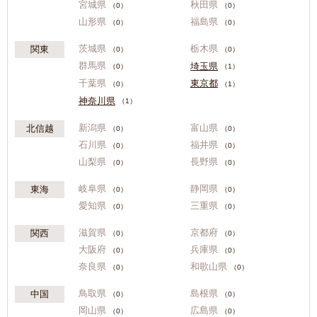
宮城県
秋田県
（0）
（0）
山形県
福島県
（0）
（0）
茨城県
栃木県
関東
（0）
（0）
群馬県
埼玉県
（0）
（1）
千葉県
東京都
（0）
（1）
神奈川県
（1）
新潟県
富山県
北信越
（0）
（0）
石川県
福井県
（0）
（0）
山梨県
長野県
（0）
（0）
岐阜県
静岡県
東海
（0）
（0）
愛知県
三重県
（0）
（0）
滋賀県
京都府
関西
（0）
（0）
大阪府
兵庫県
（0）
（0）
奈良県
和歌山県
（0）
（0）
鳥取県
島根県
中国
（0）
（0）
岡山県
広島県
（0）
（0）