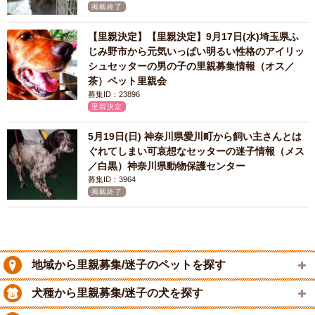
掲載終了
【里親決定】【里親決定】9月17日(水)埼玉県ふ
じみ野市から元気いっぱい明るい性格のアイリッ
シュセッターの男の子の里親募集情報（オス／
茶）ペット里親会
募集ID：23896
里親決定
5月19日(日) 神奈川県愛川町から飼い主さんとは
ぐれてしまい可哀想なセッターの迷子情報（メス
／白黒）神奈川県動物保護センター
募集ID：3964
掲載終了
地域から里親募集/迷子のペットを探す
犬種から里親募集/迷子の犬を探す