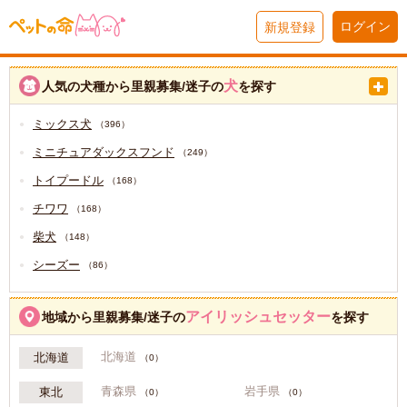
ログイン
新規登録
犬
人気の犬種から里親募集/迷子の
を探す
ミックス犬
（396）
ミニチュアダックスフンド
（249）
トイプードル
（168）
チワワ
（168）
柴犬
（148）
シーズー
（86）
アイリッシュセッター
地域から里親募集/迷子の
を探す
北海道
北海道
（0）
青森県
岩手県
東北
（0）
（0）