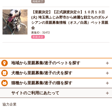
掲載終了
【里親決定】【正式譲渡決定☆】１０月１３日
(火) 埼玉県ふじみ野市から綺麗な顔立ちのダルメ
シアンの里親募集情報（オス／白黒）ペット里親
会
募集ID：31472
里親決定
地域から里親募集/迷子のペットを探す
犬種から里親募集/迷子の犬を探す
猫種から里親募集/迷子の猫を探す
サイトのご利用にあたって
協力企業