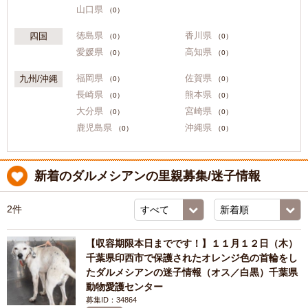
山口県
（0）
徳島県
香川県
四国
（0）
（0）
愛媛県
高知県
（0）
（0）
福岡県
佐賀県
九州/沖縄
（0）
（0）
長崎県
熊本県
（0）
（0）
大分県
宮崎県
（0）
（0）
鹿児島県
沖縄県
（0）
（0）
新着のダルメシアンの里親募集/迷子情報
2件
【収容期限本日までです！】１１月１２日（木）
千葉県印西市で保護されたオレンジ色の首輪をし
たダルメシアンの迷子情報（オス／白黒）千葉県
動物愛護センター
募集ID：34864