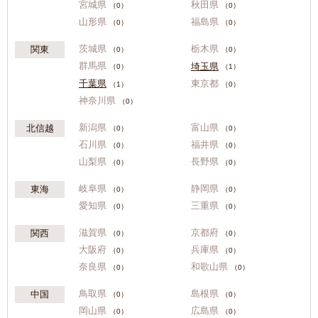
宮城県
秋田県
（0）
（0）
山形県
福島県
（0）
（0）
茨城県
栃木県
関東
（0）
（0）
群馬県
埼玉県
（0）
（1）
東京都
千葉県
（1）
（0）
神奈川県
（0）
新潟県
富山県
北信越
（0）
（0）
石川県
福井県
（0）
（0）
山梨県
長野県
（0）
（0）
岐阜県
静岡県
東海
（0）
（0）
愛知県
三重県
（0）
（0）
滋賀県
京都府
関西
（0）
（0）
大阪府
兵庫県
（0）
（0）
奈良県
和歌山県
（0）
（0）
鳥取県
島根県
中国
（0）
（0）
岡山県
広島県
（0）
（0）