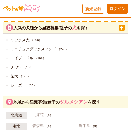
ログイン
新規登録
犬
人気の犬種から里親募集/迷子の
を探す
ミックス犬
（396）
ミニチュアダックスフンド
（249）
トイプードル
（168）
チワワ
（168）
柴犬
（148）
シーズー
（86）
ダルメシアン
地域から里親募集/迷子の
を探す
北海道
北海道
（0）
青森県
岩手県
東北
（0）
（0）