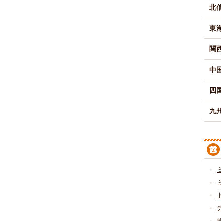
北
東
関
中
四
九州