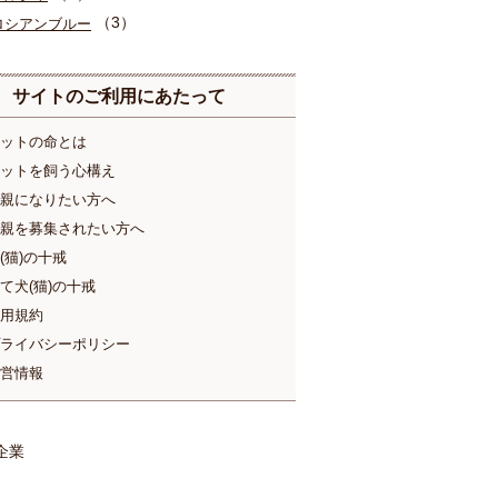
（3）
ロシアンブルー
サイトのご利用にあたって
ットの命とは
ットを飼う心構え
親になりたい方へ
親を募集されたい方へ
(猫)の十戒
て犬(猫)の十戒
用規約
ライバシーポリシー
営情報
企業