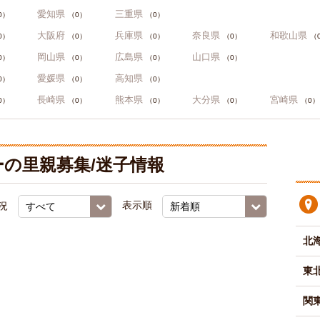
愛知県
三重県
0）
（0）
（0）
大阪府
兵庫県
奈良県
和歌山県
0）
（0）
（0）
（0）
（
岡山県
広島県
山口県
0）
（0）
（0）
（0）
愛媛県
高知県
0）
（0）
（0）
長崎県
熊本県
大分県
宮崎県
0）
（0）
（0）
（0）
（0）
の里親募集/迷子情報
況
表示順
北
東
関