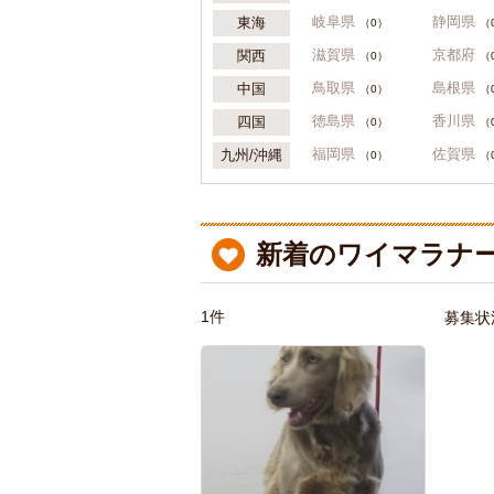
岐阜県
静岡県
東海
（0）
（
滋賀県
京都府
関西
（0）
（
鳥取県
島根県
中国
（0）
（
徳島県
香川県
四国
（0）
（
福岡県
佐賀県
九州/沖縄
（0）
（
新着のワイマラナー
1件
募集状