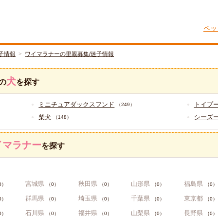
ペッ
子情報
ワイマラナーの里親募集/迷子情報
犬
の
を探す
ミニチュアダックスフンド
トイプ
（249）
柴犬
シーズ
（148）
イマラナー
を探す
宮城県
秋田県
山形県
福島県
0）
（0）
（0）
（0）
（0）
群馬県
埼玉県
千葉県
東京都
0）
（0）
（0）
（0）
（0）
石川県
福井県
山梨県
長野県
0）
（0）
（0）
（0）
（0）