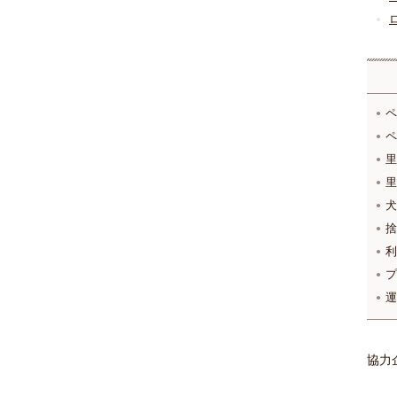
ペ
ペ
里
里
犬
捨
利
プ
運
協力