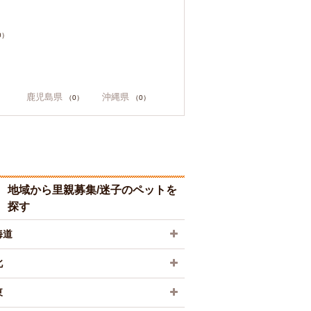
0）
鹿児島県
沖縄県
（0）
（0）
地域から里親募集/迷子のペットを
探す
海道
北
東