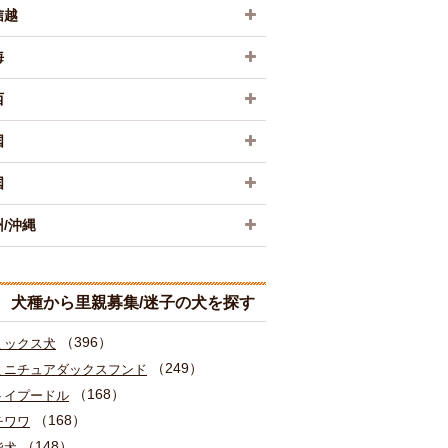
信越
海
西
国
国
/沖縄
犬種から里親募集/迷子の犬を探す
（396）
ミックス犬
（249）
ミニチュアダックスフンド
（168）
トイプードル
（168）
チワワ
（148）
柴犬