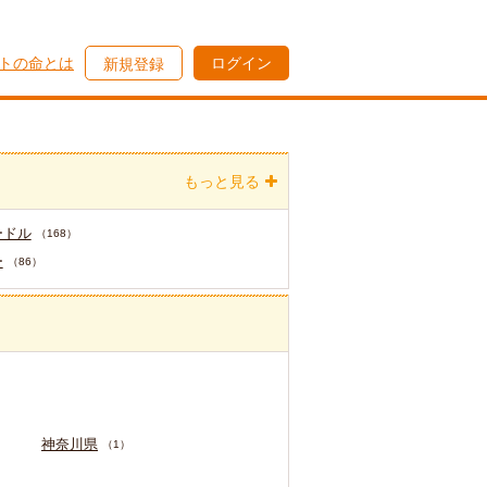
トの命とは
ログイン
新規登録
もっと見る
ードル
（168）
ー
（86）
神奈川県
（1）