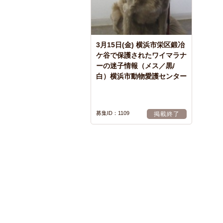
3月15日(金) 横浜市栄区鍛冶
ケ谷で保護されたワイマラナ
ーの迷子情報（メス／黒/
白）横浜市動物愛護センター
募集ID：1109
掲載終了