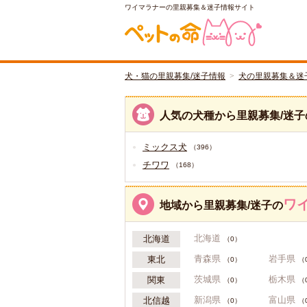
ワイマラナーの里親募集＆迷子情報サイト
犬・猫の里親募集/迷子情報
犬の里親募集＆迷
人気の犬種から里親募集/迷子
ミックス犬
（396）
チワワ
（168）
ワ
地域から里親募集/迷子の
北海道
北海道
（0）
青森県
岩手県
東北
（0）
（
茨城県
栃木県
関東
（0）
（
新潟県
富山県
北信越
（0）
（