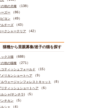
（138）
その他の犬種
（86）
シーズー
（49）
パピヨン
（43）
マルチーズ
（42）
ヨークシャーテリア
猫種から里親募集/迷子の猫を探す
（688）
ミックス猫
（271）
その他の猫種
（15）
スコティッシュフォールド
（9）
アメリカンショートヘア
（8）
ノルウェージャンフォレストキャット
（6）
ブリティッシュショートヘア
（5）
ペルシャ(チンチラ)
（5）
マンチカン
（4）
ペルシャ